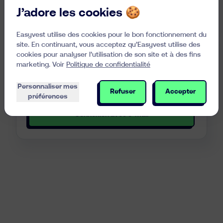
Se connecter avec itsme
Ressources
J’adore les cookies 🍪
Easyvest utilise des cookies pour le bon fonctionnement du
site. En continuant, vous acceptez qu’Easyvest utilise des
cookies pour analyser l’utilisation de son site et à des fins
Adresse e-mail
marketing. Voir
Politique de confidentialité
Utilisez votre adresse e-mail et une authentification
Personnaliser mes
double facteur
Refuser
Accepter
préférences
Connexion avec e-mail
fr
nl
en