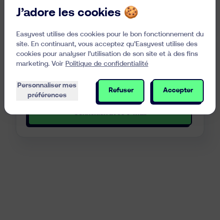
Se connecter avec itsme
Ressources
J’adore les cookies 🍪
Easyvest utilise des cookies pour le bon fonctionnement du
site. En continuant, vous acceptez qu’Easyvest utilise des
cookies pour analyser l’utilisation de son site et à des fins
Adresse e-mail
marketing. Voir
Politique de confidentialité
Utilisez votre adresse e-mail et une authentification
Personnaliser mes
double facteur
Refuser
Accepter
préférences
Connexion avec e-mail
fr
nl
en