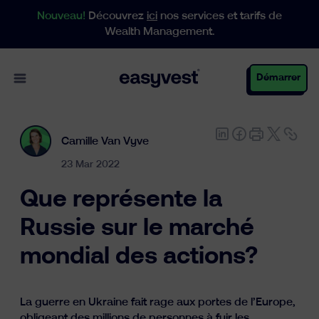
Nouveau!
Découvrez
ici
nos services et tarifs de
Wealth Management.
Open main menu
Démarrer
Camille Van Vyve
Particuliers
23 Mar 2022
Que représente la
Entreprises
Russie sur le marché
mondial des actions?
Gestion de patrimoine
La guerre en Ukraine fait rage aux portes de l’Europe,
obligeant des millions de personnes à fuir les