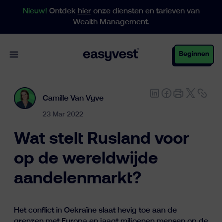
Nieuw!
Ontdek
hier
onze diensten en tarieven van
Wealth Management.
Open main menu
Beginnen
Camille Van Vyve
Particulieren
23 Mar 2022
Wat stelt Rusland voor
Business
op de wereldwijde
aandelenmarkt?
Vermogensbeheer
Het conflict in Oekraïne slaat hevig toe aan de
grenzen met Europa en jaagt miljoenen mensen op de