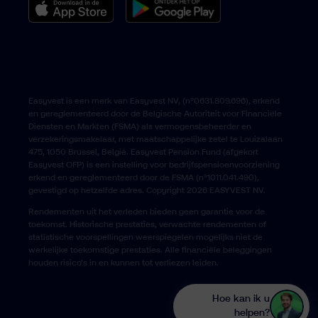
Belgium › English
Easyvest is een merk van Easyvest NV, (n°0631.809.696), erkend
en gereglementeerd door de Belgische Autoriteit voor Financiële
Diensten en Markten (FSMA) als vermogensbeheerder en
verzekeringsmakelaar, met maatschappelijke zetel te Louizalaan
475, 1050 Brussel, België. Easyvest Pension Fund (afgekort
Easyvest OFP) is een instelling voor bedrijfspensioenvoorziening
erkend en gereglementeerd door de FSMA (n°1011.041.490),
gevestigd op hetzelfde adres. Copyright 2026 EASYVEST NV.
Rendementen uit het verleden bieden geen garantie voor de
toekomst. Historische prestaties, verwachte rendementen of
statistische voorspellingen weerspiegelen mogelijks niet de
werkelijke toekomstige prestaties. Alle financiële beleggingen
houden risico’s in en kunnen tot verliezen leiden.
Hoe kan ik u
helpen?