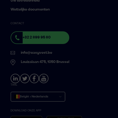
Uw tevredenheid
Wettelijke documenten
CONTACT
+32 2 899 95 80
info@easyvest.be
Louizalaan 475, 1050 Brussel
TAAL
België › Nederlands
DOWNLOAD ONZE APP
Belgique › Français