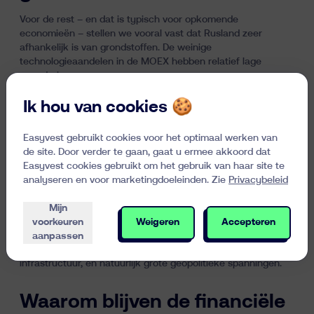
Voor de rest – en dat is typisch voor opkomende
economieën – stellen we vooral vast dat Rusland zeer
afhankelijk is van grondstoffen. De weinige
technologieaandelen in de MOEX hebben relatief lage
waarderingen.
Ik hou van cookies 🍪
Hoog risico, lage
waarderingen
Easyvest gebruikt cookies voor het optimaal werken van
de site. Door verder te gaan, gaat u ermee akkoord dat
Naast de omvang van de economie weegt natuurlijk ook het
Easyvest cookies gebruikt om het gebruik van haar site te
aan Rusland verbonden risico door op de beurskapitalisatie
analyseren en voor marketingdoeleinden. Zie
Privacybeleid
van beursgenoteerde bedrijven. Zogenaamde opkomende
economieën kennen per definitie vaak een hoger
Mijn
landenrisico dan ontwikkelde economieën. Voor Rusland
voorkeuren
Weigeren
Accepteren
weerspiegelt dit risico de vele uitdagingen waarmee het land
aanpassen
te kampen heeft: een zwak bestuur, onvoldoende
infrastructuur, en natuurlijk grote geopolitieke spanningen.
Waarom blijven de financiële