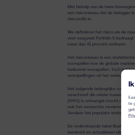
Met behulp van de twee bovengenoem
een risiconiveau dat de belegger kan
risicovolle is.
We definiëren het risico als de max
voor easyvest Portfolio 5 bedraagt
meer dan 15 procent verliezen.
Het risiconiveau is een statistisc
voorspellen hoe de globale markte
toekomst voorspellen. Toch hebben
voorspellingen uit het verleden ve
I
Het volgende belangrijke concept 
omschreef die relatie tussen risico
Eas
(1990) in ontvangst mocht nemen. I
te 
ook het verwachte rendement van dat
geb
Vandaar het populaire statement: g
Pri
De onderstaande tabel illustreert 
berekent en actualiseert elke dag 