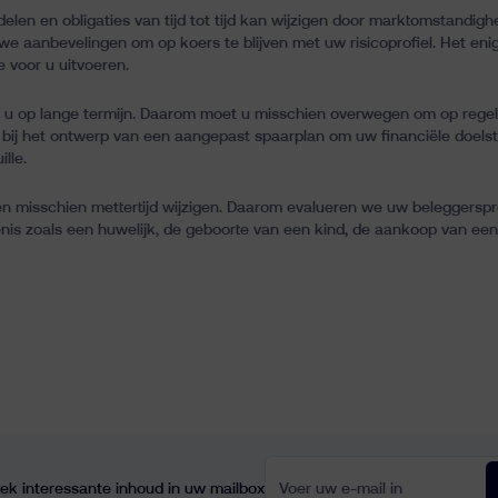
len en obligaties van tijd tot tijd kan wijzigen door marktomstandigh
e aanbevelingen om op koers te blijven met uw risicoprofiel. Het enige
e voor u uitvoeren.
u op lange termijn. Daarom moet u misschien overwegen om op regelm
bij het ontwerp van een aangepast spaarplan om uw financiële doelste
lle.
len misschien mettertijd wijzigen. Daarom evalueren we uw beleggerspr
enis zoals een huwelijk, de geboorte van een kind, de aankoop van ee
Voer uw e-mail in
ek interessante inhoud in uw mailbox