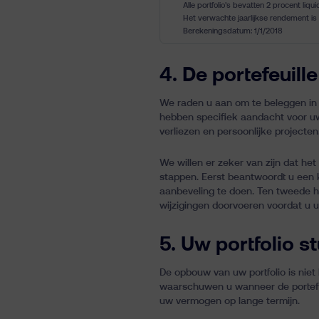
Alle portfolio’s bevatten 2 procent liq
Het verwachte jaarlijkse rendement is n
Berekeningsdatum: 1/1/2018
4. De portefeuill
We raden u aan om te beleggen in e
hebben specifiek aandacht voor uw l
verliezen en persoonlijke projecten
We willen er zeker van zijn dat h
stappen. Eerst beantwoordt u een k
aanbeveling te doen. Ten tweede h
wijzigingen doorvoeren voordat u u
5. Uw portfolio s
De opbouw van uw portfolio is niet
waarschuwen u wanneer de portefeui
uw vermogen op lange termijn.