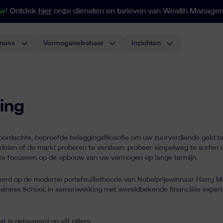
w!
Ontdek
hier
onze diensten en tarieven van Wealth Manage
iness
Vermogensbeheer
Inzichten
Voor portefeuilles vanaf 250
Onze indexgebaseerde aanpak past zich aan al uw behoeften op het gebied van vermogen en struct
Individuele beleggin
De meest klassieke beleggingsrekening, performant en voordelig.
Pensioenplan voor werknemers
Het eerste pensioenplan met ETF's voor werknemers in België. De beste ervaring voor werkgevers.
ing
ordachte, beproefde beleggingsfilosofie om uw zuurverdiende geld te
delen of de markt proberen te verslaan: probeer simpelweg te surfen 
en te focussen op de opbouw van uw vermogen op lange termijn.
erd op de moderne portefeuilletheorie van Nobelprijswinnaar Harry 
usiness School, in samenwerking met wereldbekende financiële exper
is gebaseerd op vijf pijlers: