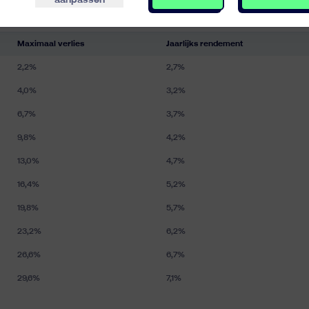
aanpassen
ties. Ze worden gebruikt door easyvest om de toekomst statistisch 
Maximaal verlies
Jaarlijks rendement
2,2%
2,7%
4,0%
3,2%
6,7%
3,7%
9,8%
4,2%
13,0%
4,7%
16,4%
5,2%
19,8%
5,7%
23,2%
6,2%
26,6%
6,7%
29,6%
7,1%