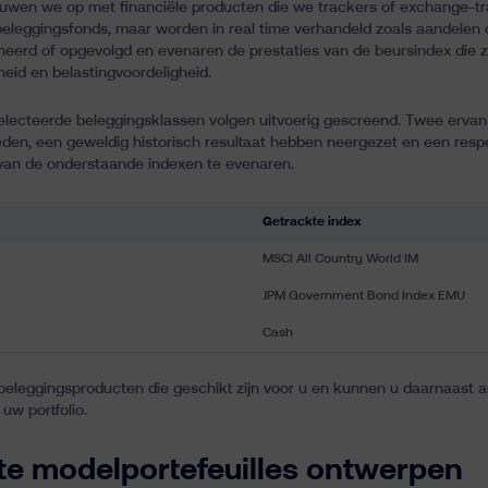
ouwen we op met financiële producten die we trackers of exchange-tr
eleggingsfonds, maar worden in real time verhandeld zoals aandelen o
eheerd of opgevolgd en evenaren de prestaties van de beursindex die
heid en belastingvoordeligheid.
electeerde beleggingsklassen volgen uitvoerig gescreend. Twee ervan 
en, een geweldig historisch resultaat hebben neergezet en een respec
van de onderstaande indexen te evenaren.
Getrackte index
MSCI All Country World IM
JPM Government Bond Index EMU
Cash
eleggingsproducten die geschikt zijn voor u en kunnen u daarnaast 
uw portfolio.
ënte modelportefeuilles ontwerpen