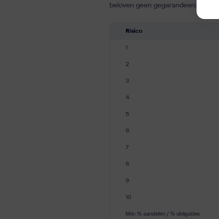
beloven geen gegarandeerde presta
Risico
1
2
3
4
5
6
7
8
9
10
Mix: % aandelen / % obligaties