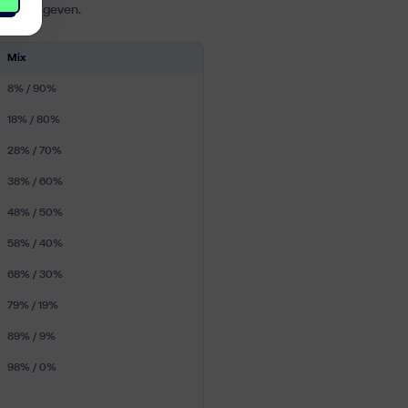
vorm te geven.
Mix
8% / 90%
18% / 80%
28% / 70%
38% / 60%
48% / 50%
58% / 40%
68% / 30%
79% / 19%
89% / 9%
98% / 0%