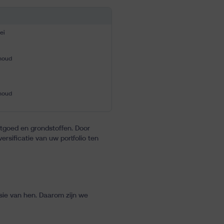
ei
houd
houd
stgoed en grondstoffen. Door
rsificatie van uw portfolio ten
ie van hen. Daarom zijn we