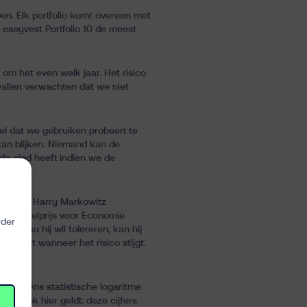
en. Elk portfolio komt overeen met
jl easyvest Portfolio 10 de meest
 om het even welk jaar. Het risico
vallen verwachten dat we niet
del dat we gebruiken probeert te
kan blijken. Niemand kan de
e eind heeft indien we de
dement. Harry Markowitz
r de Nobelprijs voor Economie
rder
niveau hij wil tolereren, kan hij
ndement wanneer het risico stijgt.
lio’s. Ons statistische logaritme
n. Ook hier geldt: deze cijfers