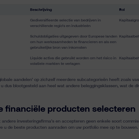
Beschrijving
Rol
Gediversifieerde selectie van bedrijven in
Kapitaalgro
verschillende regio’s en industrieën
Schuldobligaties uitgegeven door Europese landen
Kapitaalbe
om hun werkzaamheden te financieren en als een
gebruikelijke bron van inkomsten
Liquide activa die gebruikt worden om het risico in
Kapitaalbe
volatiele markten te verlagen
globale aandelen’ op zichzelf meerdere subcategorieën heeft zoals va
u dus blootgesteld aan heel wat andere beleggingsklassen, wat de dive
te financiële producten selecteren
andere investeringsfirma’s en accepteren geen enkele soort commiss
we u de beste producten aanraden om uw portfolio mee op te bouwen.