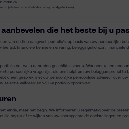
uide middelen
etto (alle kosten en belastingen zijn al afgetrokken)
e aanbevelen die het beste bij u pas
en van de tien easyvest-portfolio’s, op basis van uw persoonlijke beh
eeftijd, financiële kennis en ervaring, beleggingshorizon, financiële do
.
et portfolio dat we u aanraden geschikt is voor u. Wanneer u een acc
orte persoonlijke vragenlijst die ons helpt om uw beleggersprofiel te
ebt u een gesprek met uw persoonlijke persoonlijke adviseur over uw
w selectie valideert en wij uw portfolio opbouwen.
turen
 het einde, maar het begin. We informeren u regelmatig over de prestat
lle begint af te wijken van uw vooropgestelde doelstellingen en prof