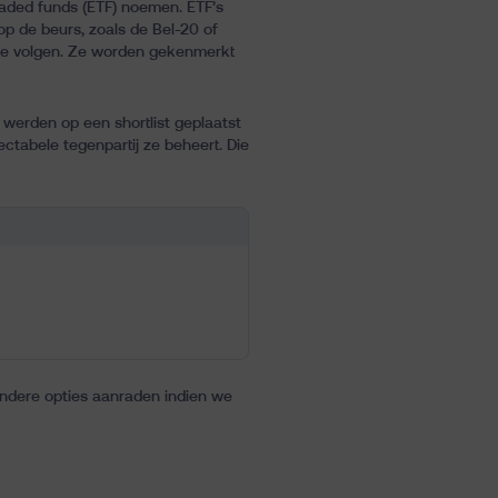
aded funds (ETF) noemen. ETF’s
p de beurs, zoals de Bel-20 of
 ze volgen. Ze worden gekenmerkt
werden op een shortlist geplaatst
tabele tegenpartij ze beheert. Die
andere opties aanraden indien we