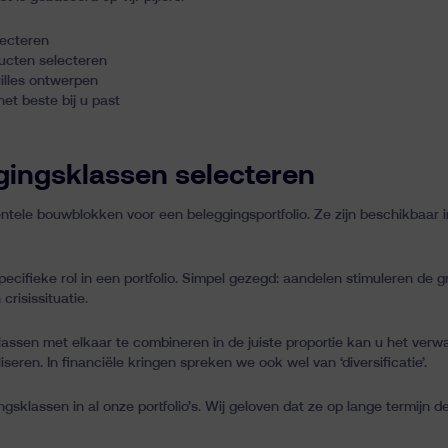
lecteren
ducten selecteren
uilles ontwerpen
het beste bij u past
ggingsklassen selecteren
tele bouwblokken voor een beleggingsportfolio. Ze zijn beschikbaar in
ecifieke rol in een portfolio. Simpel gezegd: aandelen stimuleren de gr
risissituatie.
klassen met elkaar te combineren in de juiste proportie kan u het ve
seren. In financiële kringen spreken we ook wel van ‘diversificatie’.
klassen in al onze portfolio’s. Wij geloven dat ze op lange termijn de 