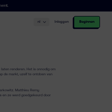
ment.
nl
Inloggen
Beginnen
.000 €
urering aan.
gsrekening
 laten renderen. Het is onnodig om
op de markt, uzelf te ontdoen van
Markowitz. Matthieu Remy
ts en ze werd goedgekeurd door