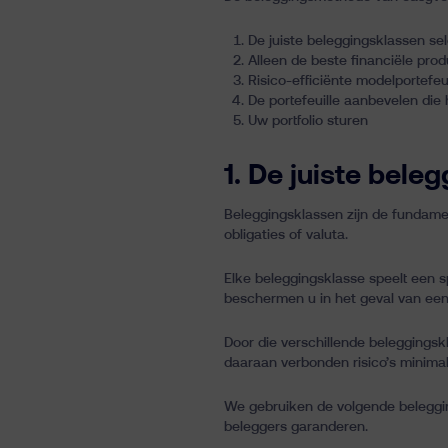
De juiste beleggingsklassen se
Alleen de beste financiële pro
Risico-efficiënte modelportefe
De portefeuille aanbevelen die 
Uw portfolio sturen
1. De juiste bele
Beleggingsklassen zijn de fundamen
obligaties of valuta.
Elke beleggingsklasse speelt een sp
beschermen u in het geval van een c
Door die verschillende beleggings
daaraan verbonden risico’s minimali
We gebruiken de volgende beleggings
beleggers garanderen.