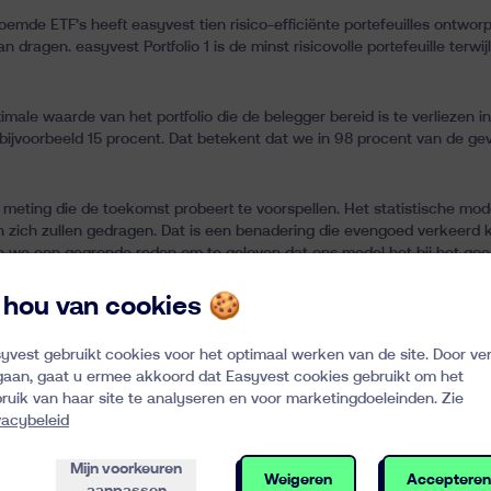
de ETF’s heeft easyvest tien risico-efficiënte portefeuilles ontworp
 dragen. easyvest Portfolio 1 is de minst risicovolle portefeuille terwi
imale waarde van het portfolio die de belegger bereid is te verliezen in
 bijvoorbeeld 15 procent. Dat betekent dat we in 98 procent van de ge
he meting die de toekomst probeert te voorspellen. Het statistische mo
n zich zullen gedragen. Dat is een benadering die evengoed verkeerd 
 we een gegronde reden om te geloven dat ons model het bij het goed
rgelijken met wat er echt gebeurde.
k hou van cookies 🍪
is dat een gegeven risico ook gekoppeld wordt aan een verwacht ren
 en rendement voor het eerst in 1952, in een theorie waarvoor hij late
yvest gebruikt cookies voor het optimaal werken van de site. Door ve
n simpele termen gezegd: zodra een belegger besloten heeft welk risico
gaan, gaat u ermee akkoord dat Easyvest cookies gebruikt om het
 portfolio bepalen, en vice versa. In principe stijgt het potentiële re
ruik van haar site te analyseren en voor marketingdoeleinden. Zie
een risico, geen beloningen.
vacybeleid
het evenwicht tussen risico en rendement van alle easyvest-modelportfo
Mijn voorkeuren
Weigeren
Accepteren
de waarden om alle beschikbare informatie uit het verleden te overwege