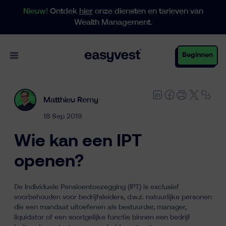
Nieuw!
Ontdek
hier
onze diensten en tarieven van
Wealth Management.
Open main menu
Beginnen
Matthieu Remy
Particulieren
18 Sep 2019
Wie kan een IPT
Business
openen?
De Individuele Pensioentoezegging (IPT) is exclusief
Vermogensbeheer
voorbehouden voor bedrijfsleiders, d.w.z. natuurlijke personen
die een mandaat uitoefenen als bestuurder, manager,
liquidator of een soortgelijke functie binnen een bedrijf