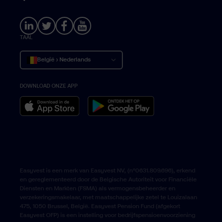
TAAL
België › Nederlands
DOWNLOAD ONZE APP
Belgique › Français
Belgium › English
Easyvest is een merk van Easyvest NV, (n°0631.809.696), erkend
en gereglementeerd door de Belgische Autoriteit voor Financiële
Diensten en Markten (FSMA) als vermogensbeheerder en
verzekeringsmakelaar, met maatschappelijke zetel te Louizalaan
475, 1050 Brussel, België. Easyvest Pension Fund (afgekort
Easyvest OFP) is een instelling voor bedrijfspensioenvoorziening