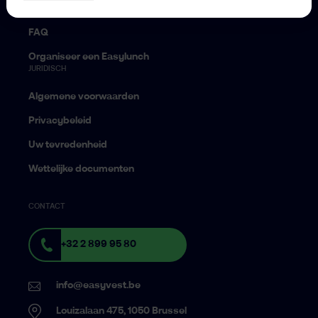
80% regel
FAQ
Organiseer een Easylunch
JURIDISCH
Algemene voorwaarden
Privacybeleid
Uw tevredenheid
Wettelijke documenten
CONTACT
+32 2 899 95 80
info@easyvest.be
Louizalaan 475, 1050 Brussel