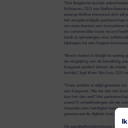
"Het Belgische sociale zekerheidss
Schueren, CEO van Belfius Insuran
waarop Belfius Insurance zich wil 
het aangekondigde partnerschap m
om onze klanten een innovatieve 
en commerciële track record heeft 
biedt al oplossingen voor zelfstan
bijdragen tot een hogere levenssta
"Kmo’s maken in België te weinig g
de vergrijzing van de bevolking, p
Easyvest perfect binnen de missie 
termijn", legt Koen Van Loo, CEO va
"Onze ambitie is altijd geweest o
van Easyvest. "Als we dat niet kunn
kan het dan wel? Het partnerschap 
zowel IT-ontwikkelingen als de co
maanden een twintigtal mensen aan
geavanceerde digitale tool gecombi
I
Op aandeelhoudersniveau behouden