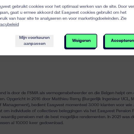
deelhouders.
yvest gebruikt cookies voor het optimaal werken van de site. Door ve
gaan, gaat u ermee akkoord dat Easyvest cookies gebruikt om het
 te sluiten bij het Easyvest-pensioenfonds en met enkele klikken pen
ruik van haar site te analyseren en voor marketingdoeleinden. Zie
or uw werknemers!
vacybeleid
ews
Mijn voorkeuren
Weigeren
Accepteren
aanpassen
 Manager
kend is door de FSMA als vermogensbeheerder en die Belgen helpt om
wen. Opgericht in 2016 door Matthieu Remy (Burgerlijk Ingenieur UCL,
of Management), bedient Easyvest momenteel 3.000 klanten voor wie 
 om individuele of collectieve beleggingen via het Easyvest Pension Fun
l waardig pensioen met de best mogelijke rendementen. In 2021 was de
tussen al 10.000 keer gedownload.