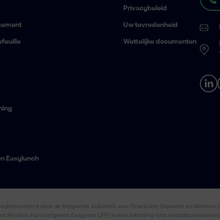
Privacybeleid
gement
Uw tevredenheid
feuille
Wettelijke documenten
ning
en Easylunch
ereglementeerd door de Belgische Autoriteit voor Financiële Diensten en Markte
est Pension Fund (afgekort Easyvest OFP) is een instelling voor bedrijfspensioen