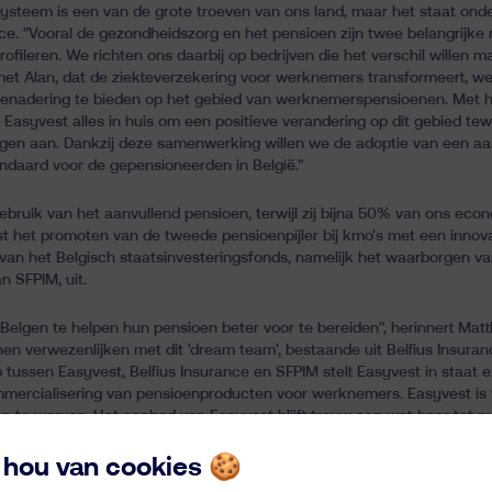
ysteem is een van de grote troeven van ons land, maar het staat onder
ce. "Vooral de gezondheidszorg en het pensioen zijn twee belangrijke
profileren. We richten ons daarbij op bedrijven die het verschil wille
et Alan, dat de ziekteverzekering voor werknemers transformeert, 
benadering te bieden op het gebied van werknemerspensioenen. Met h
Easyvest alles in huis om een positieve verandering op dit gebied tew
digen aan. Dankzij deze samenwerking willen we de adoptie van een aa
ndaard voor de gepensioneerden in België."
ebruik van het aanvullend pensioen, terwijl zij bijna 50% van ons ec
ast het promoten van de tweede pensioenpijler bij kmo's met een innov
van het Belgisch staatsinvesteringsfonds, namelijk het waarborgen va
n SFPIM, uit.
m Belgen te helpen hun pensioen beter voor te bereiden", herinnert M
en verwezenlijken met dit 'dream team', bestaande uit Belfius Insuranc
tussen Easyvest, Belfius Insurance en SFPIM stelt Easyvest in staat e
mmercialisering van pensioenproducten voor werknemers. Easyvest is
 te werven. Het aanbod van Easyvest blijft trouw aan wat haar tot n
neerd met uiterst gepersonaliseerd menselijk advies."
k hou van cookies 🍪
 de bestaande investeerders hun participatie en blijven de twee me