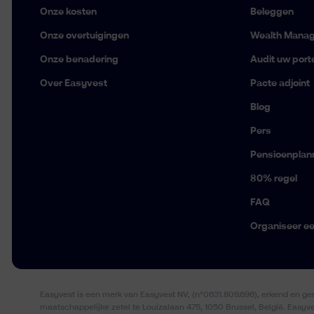
Onze kosten
Beleggen
Onze overtuigingen
Wealth Mana
Onze benadering
Audit uw porte
Over Easyvest
Pacte adjoint
Blog
Pers
Pensioenplan
80% regel
FAQ
Organiseer e
Easyvest is een merk van Easyvest NV, (n°0631.809.696), erkend en g
maatschappelijke zetel te Louizalaan 475, 1050 Brussel, België. Easyv