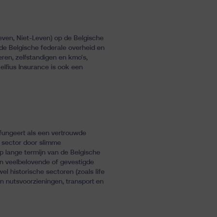
even, Niet-Leven) op de Belgische
de Belgische federale overheid en
ren, zelfstandigen en kmo's,
elfius Insurance is ook een
 fungeert als een vertrouwde
n sector door slimme
op lange termijn van de Belgische
in veelbelovende of gevestigde
l historische sectoren (zoals life
n nutsvoorzieningen, transport en