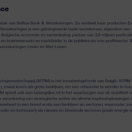
nce
gstak van Belfius Bank & Verzekeringen. Ze verdeelt haar producten (L
 Verzekeringen is een geïntegreerde bank-verzekeraar, eigendom van 
Belgische economie en samenleving: partner van 3,8 miljoen particulie
en businessmarkt en marktleider in de publieke en non-profitsector. B
 verzekeringen Leven en Niet-Leven.
teringsmaatschappij (SFPIM) is het investeringsfonds van België. SFPIM
en, zowel kmo’s als grote bedrijven, om een referentie te worden in hu
M speelt ook een belangrijke rol in het waarborgen van de stabiliteit 
 verankering van strategische activa via slimme kapitaaloplossingen 
vesteert in een breed scala aan bedrijven en sectoren, waaronder zowe
ciën en luchtvaart) als nieuwe en bloeiende sectoren (zoals energie e