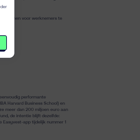
rder
sioenplannen voor werknemers te
 eenvoudig performante
 MBA Harvard Business School) en
ze meer dan 200 miljoen euro aan
d, de intentie blijft dezelfde:
 Easyvest-app tijdelijk nummer 1