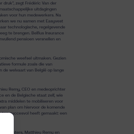
 druk", zegt Frédéric Van der
 maatschappelijke uitdagingen
n maken voor hun medewerkers. Na
werken we nu samen met Easyvest
aar technologische, regelgevende
eeg te brengen. Belfius Insurance
nvullend pensioen versnellen en
onomische weefsel uitmaken. Gezien
atieve formule zoals die van
n de welvaart van België op lange
atthieu Remy, CEO en medeoprichter
e en de Belgische staat zelf, wie
xtra middelen te mobiliseren voor
 van plan om hiervoor de komende
u toe succesvol heeft gemaakt: een
deoprichters, Matthieu Remy en