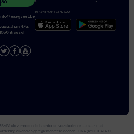
80
DOWNLOAD ONZE APP
Belgique › Français
info@easyvest.be
Belgium › English
Louizalaan 475,
1050 Brussel
n (FSMA) als vermogensbeheerder en verzekeringsmakelaar, met
voorziening erkend en gereglementeerd door de FSMA (n°1011.041.490),