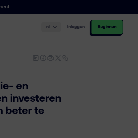
ment.
nl
Inloggen
Beginnen
.000 €
urering aan.
gsrekening
ie- en
en investeren
 beter te