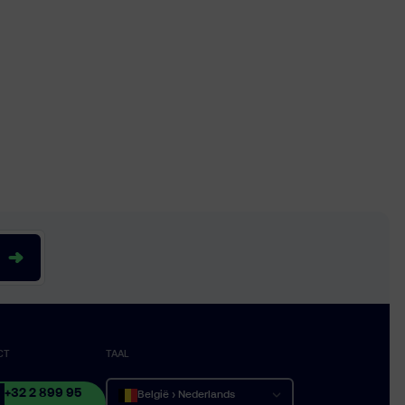
CT
TAAL
+32 2 899 95
België › Nederlands