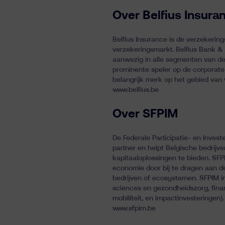
Over Belfius Insura
Belfius Insurance is de verzekerin
verzekeringsmarkt. Belfius Bank &
aanwezig in alle segmenten van de 
prominente speler op de corporate 
belangrijk merk op het gebied van
www.belfius.be
Over SFPIM
De Federale Participatie- en Inves
partner en helpt Belgische bedrijv
kapitaaloplossingen te bieden. SFPI
economie door bij te dragen aan de
bedrijven of ecosystemen. SFPIM in
sciences en gezondheidszorg, finan
mobiliteit, en impactinvesteringen).
www.sfpim.be