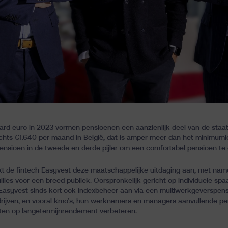
ard euro in 2023 vormen pensioenen een aanzienlijk deel van de staa
chts €1.640 per maand in België, dat is amper meer dan het minimum
ensioen in de tweede en derde pijler om een comfortabel pensioen te
akt de fintech Easyvest deze maatschappelijke uitdaging aan, met nam
les voor een breed publiek. Oorspronkelijk gericht op individuele spaa
t Easyvest sinds kort ook indexbeheer aan via een multiwerkgeverspen
bedrijven, en vooral kmo’s, hun werknemers en managers aanvullende 
hten op langetermijnrendement verbeteren.