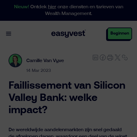
Nieuw!
Ontdek
hier
onze diensten en tarieven van
Wealth Management.
Open main menu
Beginnen
Camille Van Vyve
Particulieren
14 Mar 2023
Faillissement van Silicon
Business
Valley Bank: welke
impact?
Vermogensbeheer
De wereldwijde aandelenmarkten zijn snel gedaald
de afgelopen dagen, waardoor een deel van de winst