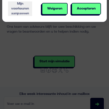
Wat de cashflow van easyvest betreft, werken wij samen
Mijn
met verschillende gerenommeerde banken om het
voorkeuren
Weigeren
Accepteren
tegenpartijrisico te beperken en de continuïteit van de
aanpassen
activiteiten van easyvest te allen tijde te garanderen.
Ons team van adviseurs blijft ter uwe beschikking
om uw
vragen te beantwoorden en u te helpen indien nodig
.
Start mijn simulatie
Elke week interessante inhoud in uw mailbox
Voer uw e-mail in