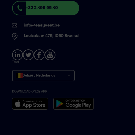
+32 2 899 95 80
info@easyvest.be
Louizalaan 475, 1050 Brussel
TAAL
België › Nederlands
DOWNLOAD ONZE APP
Belgique › Français
Belgium › English