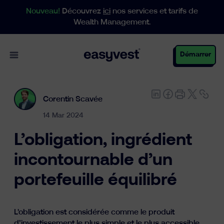
Nouveau!
Découvrez
ici
nos services et tarifs de
Wealth Management.
Open main menu
Démarrer
Corentin Scavée
Particuliers
14 Mar 2024
L’obligation, ingrédient
Entreprises
incontournable d’un
portefeuille équilibré
Gestion de patrimoine
L'obligation est considérée comme le produit
d’investissement le plus simple et le plus accessible.