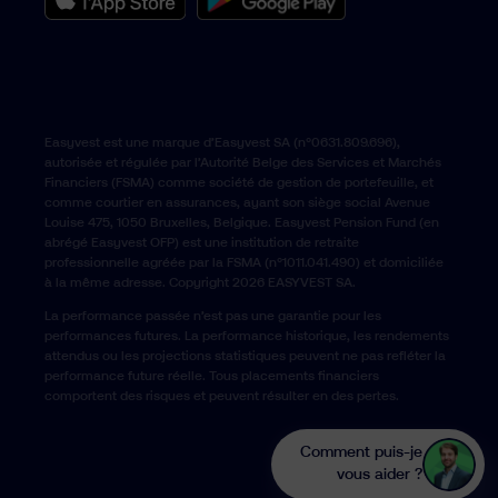
Easyvest est une marque d’Easyvest SA (n°0631.809.696),
autorisée et régulée par l’Autorité Belge des Services et Marchés
Financiers (FSMA) comme société de gestion de portefeuille, et
comme courtier en assurances, ayant son siège social Avenue
Louise 475, 1050 Bruxelles, Belgique. Easyvest Pension Fund (en
abrégé Easyvest OFP) est une institution de retraite
professionnelle agréée par la FSMA (n°1011.041.490) et domiciliée
à la même adresse. Copyright 2026 EASYVEST SA.
La performance passée n’est pas une garantie pour les
performances futures. La performance historique, les rendements
attendus ou les projections statistiques peuvent ne pas refléter la
performance future réelle. Tous placements financiers
comportent des risques et peuvent résulter en des pertes.
Comment puis-je
vous aider ?