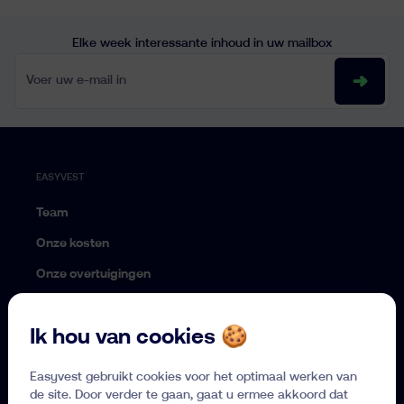
Elke week interessante inhoud in uw mailbox
Voer uw e-mail in
EASYVEST
Team
Onze kosten
Onze overtuigingen
Onze benadering
Ik hou van cookies 🍪
Over Easyvest
DIENSTEN
Easyvest gebruikt cookies voor het optimaal werken van
IPT
de site. Door verder te gaan, gaat u ermee akkoord dat