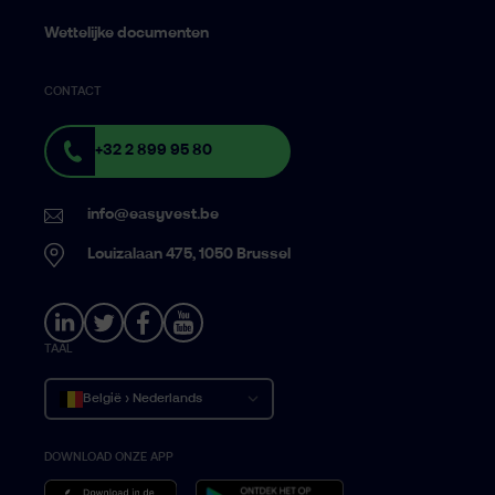
Wettelijke documenten
CONTACT
+32 2 899 95 80
info@easyvest.be
Louizalaan 475, 1050 Brussel
TAAL
België › Nederlands
DOWNLOAD ONZE APP
Belgique › Français
Belgium › English