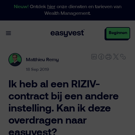
Nieuw!
Ontdek
hier
onze diensten en tarieven van
Wealth Management.
Open main menu
Beginnen
Matthieu Remy
Particulieren
18 Sep 2019
Ik heb al een RIZIV-
Business
contract bij een andere
instelling. Kan ik deze
Vermogensbeheer
overdragen naar
easyvest?