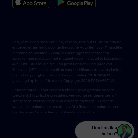
Easyvest is een merk van Easyvest NV, (n°0631.809.696), erkend
en gereglementeerd door de Belgische Autoriteit voor Financiële
Diensten en Markten (FSMA) als vermogensbeheerder en
verzekeringsmakelaar, met maatschappelijke zetel te Louizalaan
475, 1050 Brussel, België. Easyvest Pension Fund (afgekort
Easyvest OFP) is een instelling voor bedrijfspensioenvoorziening
erkend en gereglementeerd door de FSMA (n°1011.041.490),
gevestigd op hetzelfde adres. Copyright 2026 EASYVEST NV.
Rendementen uit het verleden bieden geen garantie voor de
toekomst. Historische prestaties, verwachte rendementen of
statistische voorspellingen weerspiegelen mogelijks niet de
werkelijke toekomstige prestaties. Alle financiële beleggingen
houden risico’s in en kunnen tot verliezen leiden.
Hoe kan ik u
helpen?