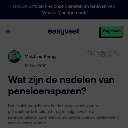
Nieuw!
Ontdek
hier
onze diensten en tarieven van
Wealth Management.
Open main menu
Beginnen
Matthieu Remy
Particulieren
18 Sep 2019
Wat zijn de nadelen van
Business
pensioensparen?
Het is niet mogelijk om het in uw pensioensparen
Vermogensbeheer
geïnvesteerde kapitaal terug te krijgen vóór uw
pensioengerechtigde leeftijd: uw geld is daarom geblokkeerd
voor de lange termijn.