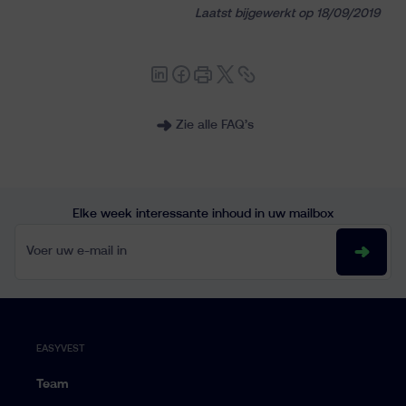
Laatst bijgewerkt op 18/09/2019
Inzichten
Zie alle FAQ’s
Elke week interessante inhoud in uw mailbox
fr
nl
en
Voer uw e-mail in
EASYVEST
Team