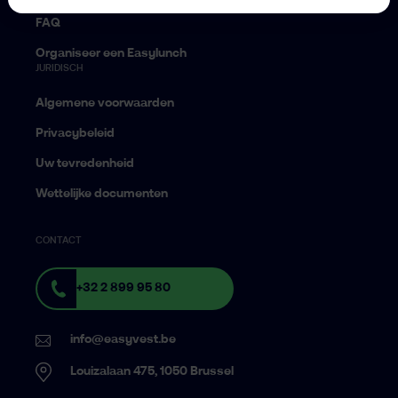
FAQ
Organiseer een Easylunch
JURIDISCH
Algemene voorwaarden
Privacybeleid
Uw tevredenheid
Wettelijke documenten
CONTACT
+32 2 899 95 80
info@easyvest.be
Louizalaan 475, 1050 Brussel