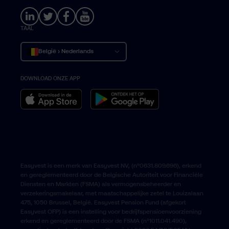
TAAL
België › Nederlands
DOWNLOAD ONZE APP
Belgique › Français
Belgium › English
Easyvest is een merk van Easyvest NV, (n°0631.809.696), erkend
en gereglementeerd door de Belgische Autoriteit voor Financiële
Diensten en Markten (FSMA) als vermogensbeheerder en
verzekeringsmakelaar, met maatschappelijke zetel te Louizalaan
475, 1050 Brussel, België. Easyvest Pension Fund (afgekort
Easyvest OFP) is een instelling voor bedrijfspensioenvoorziening
erkend en gereglementeerd door de FSMA (n°1011.041.490),