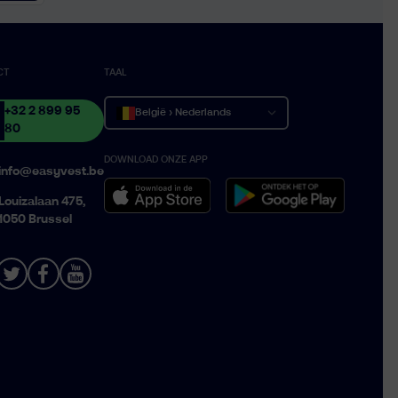
CT
TAAL
+32 2 899 95
België › Nederlands
80
DOWNLOAD ONZE APP
Belgique › Français
info@easyvest.be
Belgium › English
Louizalaan 475,
1050 Brussel