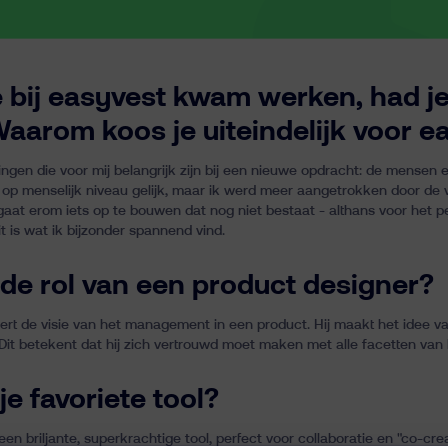
e bij easyvest kwam werken, had j
 Waarom koos je uiteindelijk voor e
dingen die voor mij belangrijk zijn bij een nieuwe opdracht: de mensen
op menselijk niveau gelijk, maar ik werd meer aangetrokken door de v
gaat erom iets op te bouwen dat nog niet bestaat - althans voor het p
t is wat ik bijzonder spannend vind.
 de rol van een product designer?
eert de visie van het management in een product. Hij maakt het idee va
 Dit betekent dat hij zich vertrouwd moet maken met alle facetten van h
je favoriete tool?
een briljante, superkrachtige tool, perfect voor collaboratie en "co-cr