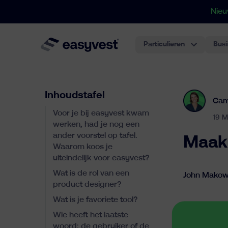
Nieu
Particulieren
Bus
Inhoudstafel
Cam
Voor je bij easyvest kwam
19 M
werken, had je nog een
ander voorstel op tafel.
Maak 
Waarom koos je
uiteindelijk voor easyvest?
Wat is de rol van een
John Makows
product designer?
Wat is je favoriete tool?
Wie heeft het laatste
woord: de gebruiker of de