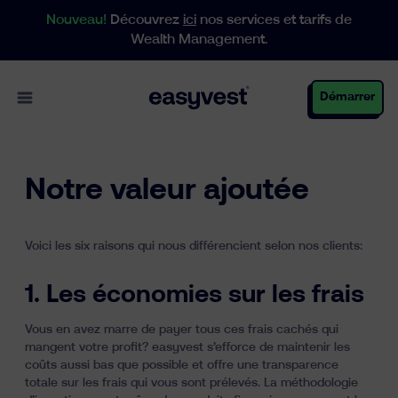
Nouveau!
Découvrez
ici
nos services et tarifs de
Wealth Management.
Open main menu
Démarrer
Particuliers
Notre valeur ajoutée
Voici les six raisons qui nous différencient selon nos clients:
Entreprises
1. Les économies sur les frais
Vous en avez marre de payer tous ces frais cachés qui
Gestion de patrimoine
mangent votre profit? easyvest s’efforce de maintenir les
coûts aussi bas que possible et offre une transparence
totale sur les frais qui vous sont prélevés. La méthodologie