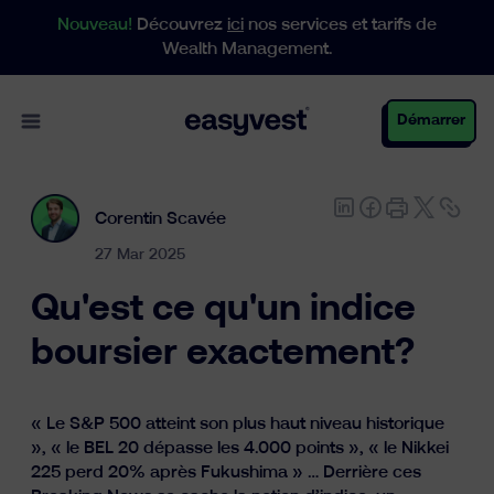
Nouveau!
Découvrez
ici
nos services et tarifs de
Wealth Management.
Open main menu
Démarrer
Corentin Scavée
Particuliers
27 Mar 2025
Qu'est ce qu'un indice
Entreprises
boursier exactement?
Gestion de patrimoine
« Le S&P 500 atteint son plus haut niveau historique
», « le BEL 20 dépasse les 4.000 points », « le Nikkei
225 perd 20% après Fukushima » … Derrière ces