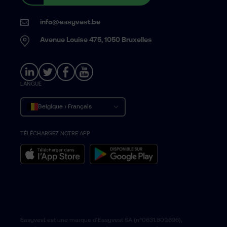
info@easyvest.be
Avenue Louise 475, 1050 Bruxelles
LANGUE
Belgique › Français
TÉLÉCHARGEZ NOTRE APP
België › Nederlands
Belgium › English
Easyvest est une marque d’Easyvest SA (n°0631.809.696),