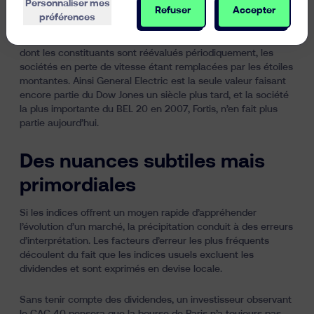
Personnaliser mes
Refuser
Accepter
Un indice est souvent perçu comme passif et statique.
préférences
Pourtant, c’est une mesure dynamique dont la pondération
est ajustée quotidiennement selon l’évolution des bourses et
dont les constituants sont réévalués périodiquement, les
sociétés en perte de vitesse étant remplacées par les étoiles
montantes. Ainsi General Electric est la seule valeur faisant
encore partie du Dow Jones un siècle plus tard, et la société
la plus importante du BEL 20 en 2007, Fortis, n’en fait plus
partie aujourd’hui.
Des nuances subtiles mais
primordiales
Si les indices offrent un moyen rapide d’appréhender
l’évolution d’un marché, la précipitation conduit à des erreurs
d’interprétation. Les facteurs d’erreur les plus fréquents
découlent du fait que les indices usuels excluent les
dividendes et sont exprimés en devise locale.
Sans tenir compte des dividendes, un investisseur observant