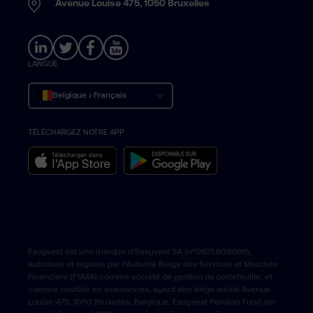
Avenue Louise 475, 1050 Bruxelles
LANGUE
Belgique › Français
TÉLÉCHARGEZ NOTRE APP
België › Nederlands
Belgium › English
Easyvest est une marque d’Easyvest SA (n°0631.809.696),
autorisée et régulée par l’Autorité Belge des Services et Marchés
Financiers (FSMA) comme société de gestion de portefeuille, et
comme courtier en assurances, ayant son siège social Avenue
Louise 475, 1050 Bruxelles, Belgique. Easyvest Pension Fund (en