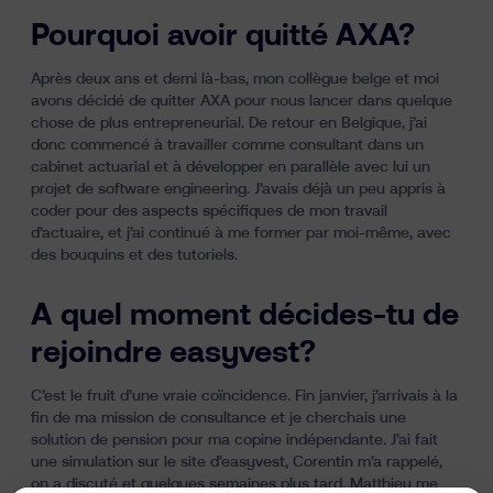
Pourquoi avoir quitté AXA?
Après deux ans et demi là-bas, mon collègue belge et moi
avons décidé de quitter AXA pour nous lancer dans quelque
chose de plus entrepreneurial. De retour en Belgique, j’ai
donc commencé à travailler comme consultant dans un
cabinet actuarial et à développer en parallèle avec lui un
projet de software engineering. J’avais déjà un peu appris à
coder pour des aspects spécifiques de mon travail
d’actuaire, et j’ai continué à me former par moi-même, avec
des bouquins et des tutoriels.
A quel moment décides-tu de
rejoindre easyvest?
C’est le fruit d’une vraie coïncidence. Fin janvier, j’arrivais à la
fin de ma mission de consultance et je cherchais une
solution de pension pour ma copine indépendante. J’ai fait
une simulation sur le site d’easyvest, Corentin m’a rappelé,
on a discuté et quelques semaines plus tard, Matthieu me