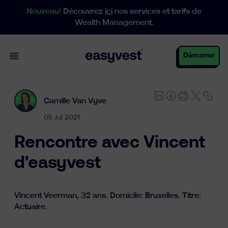
Nouveau!
Découvrez
ici
nos services et tarifs de
Wealth Management.
Open main menu
Démarrer
Camille Van Vyve
Particuliers
05 Jul 2021
Rencontre avec Vincent
Entreprises
d'easyvest
Gestion de patrimoine
Vincent Veerman, 32 ans. Domicile: Bruxelles. Titre:
Actuaire.