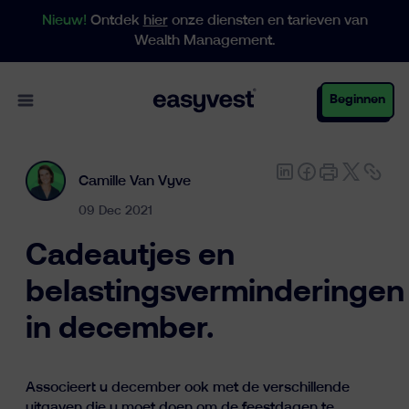
Nieuw!
Ontdek
hier
onze diensten en tarieven van
Wealth Management.
Open main menu
Beginnen
Camille Van Vyve
Particulieren
09 Dec 2021
Cadeautjes en
Business
belastingsverminderingen
in december.
Vermogensbeheer
Associeert u december ook met de verschillende
uitgaven die u moet doen om de feestdagen te