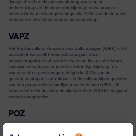
fiscaal aftrekbare levensverzekering waaraan de
onderneming van de beheerder bijdraagt en waarvan de
beheerder de pensioengerechtigde is. 100% van de betaalde
bedragen is aftrekbaar voor de vennootschap.
VAPZ
Het Vrij Aanvullend Pensioen voor Zelfstandigen (VAPZ) is het
equivalent van de IPT voor zelfstandigen. Deze
pensioenregeling heeft de vorm van een fiscaal aftrekbare
levensverzekering waaraan de zelfstandige bijdraagt en
waarvan hij de pensioengerechtigde is. 100% van de
gestorte bedragen is aftrekbaar en de zelfstandigen genieten
van een gegarandeerd jaarlijks rendement van 0,85%. Dit
rendement geldt dus voor de plannen die in 2021 bij easyvest
worden aangeboden.
POZ
De Pensioenovereenkomst voor Zelfstandigen (POZ) is een
ander pensioeninstrument voor zelfstandigen zonder