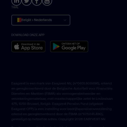
TAAL
België › Nederlands
DOWNLOAD ONZE APP
Belgique › Français
Belgium › English
Easyvest is een merk van Easyvest NV, (n°0631.809.696), erkend
en gereglementeerd door de Belgische Autoriteit voor Financiële
Diensten en Markten (FSMA) als vermogensbeheerder en
verzekeringsmakelaar, met maatschappelijke zetel te Louizalaan
475, 1050 Brussel, België. Easyvest Pension Fund (afgekort
Easyvest OFP) is een instelling voor bedrijfspensioenvoorziening
erkend en gereglementeerd door de FSMA (n°1011.041.490),
gevestigd op hetzelfde adres. Copyright 2026 EASYVEST NV.