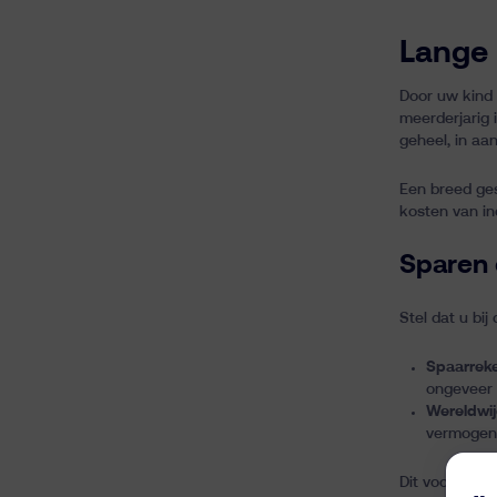
Lange 
Door uw kind o
meerderjarig 
geheel, in aa
Een breed gesp
kosten van i
Sparen 
Stel dat u bi
Spaarreke
ongeveer 
Wereldwij
vermogen 
Dit voorbeeld