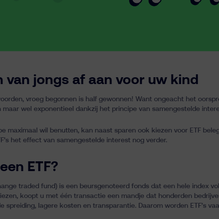
 van jongs af aan voor uw kind
orden, vroeg begonnen is half gewonnen! Want ongeacht het oorspron
n
maar wel exponentieel dankzij het principe van samengestelde inter
ipe maximaal wil benutten, kan naast sparen ook kiezen voor ETF bele
F’s het effect van samengestelde interest nog verder.
 een ETF?
ange traded fund) is een beursgenoteerd fonds dat een hele index volg
iezen, koopt u met één transactie een mandje dat honderden bedrijven
e spreiding, lagere kosten en transparantie. Daarom worden ETF’s vaa