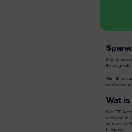
Sparen
Met andere wo
lineair groeie
Wie dit princ
versterken ET
Wat is
Een ETF (exch
aandelen te k
voor een bred
beleggen.