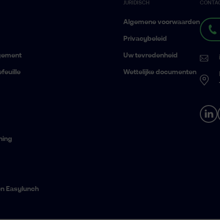
JURIDISCH
CONTA
Algemene voorwaarden
Privacybeleid
gement
Uw tevredenheid
feuille
Wettelijke documenten
ning
en Easylunch