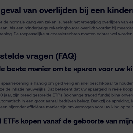
 geval van overlijden bij een kinde
et de normale gang van zaken is, heeft het vroegtijdig overlijden van e
aan. Als een minderjarige rekeninghouder overlijdt voordat hij meerderj
kening. De toepasselijke successierechten moeten echter wel worden 
stelde vragen (FAQ)
de beste manier om te sparen voor uw k
 spaarrekening is handig om geld veilig en snel beschikbaar te houd
e de inflatie nauwelijks. Dat betekent dat uw spaargeld in reële koopk
20 jaar, zijn breed gespreide ETF’s (exchange traded funds) bijna onve
tomatisch in een groot aantal bedrijven belegt. Dankzij de spreiding,
een bijzonder efficiënte manier zijn om vermogen voor uw kind op te
al ETFs kopen vanaf de geboorte van mijn