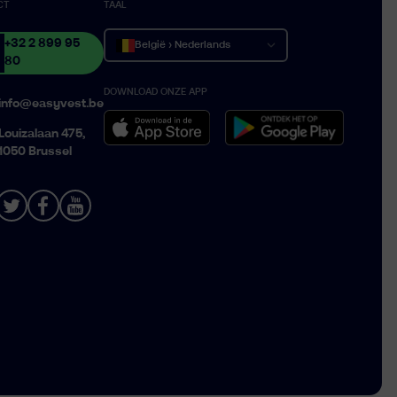
CT
TAAL
+32 2 899 95
België › Nederlands
80
DOWNLOAD ONZE APP
Belgique › Français
info@easyvest.be
Belgium › English
Louizalaan 475,
1050 Brussel