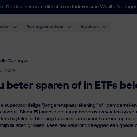
w!
Ontdek
hier
onze diensten en tarieven van Wealth Manage
iness
Vermogensbeheer
Inzichten
Voor portefeuilles vanaf 250
Onze indexgebaseerde aanpak past zich aan al uw behoeften op het gebied van vermogen en struct
Individuele beleggin
De meest klassieke beleggingsrekening, performant en voordelig.
Pensioenplan voor werknemers
Het eerste pensioenplan met ETF's voor werknemers in België. De beste ervaring voor werkgevers.
ille Van Vyve
ar 2024
u beter sparen of in ETFs be
 de supervoordelige "jongerenspaarrekening" of “pamperreken
s voorbij. Sinds 15 jaar zijn de aangeboden rentevoeten op spa
ouders twijfelen echter nog tussen sparen voor hun kind op ee
rmijn te laten groeien. Lees hier waarom beleggen een goede o