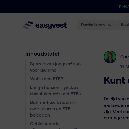
Nieu
Particulieren
Bus
Inhoudstafel
Cam
Sparen van jongs af aan
14 M
voor uw kind
Kunt 
Wat is een ETF?
Lange horizon = grotere
risicotolerantie met ETFs
De tijd van
Durf met uw kinderen
aanbieden i
over sparen en ETF
zijn. Veel 
beleggen
op lange te
Geblokkeerde