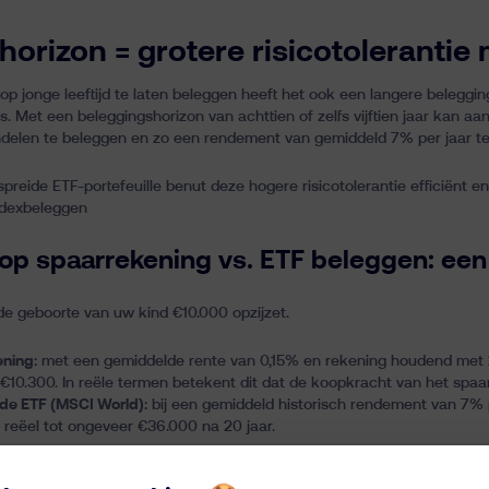
horizon = grotere risicotolerantie
p jonge leeftijd te laten beleggen heeft het ook een langere beleggings
is. Met een beleggingshorizon van achttien of zelfs vijftien jaar kan 
ndelen te beleggen
en zo een rendement van gemiddeld 7% per jaar t
reide ETF-portefeuille benut deze hogere risicotolerantie efficiënt en 
ndexbeleggen
op spaarrekening vs. ETF beleggen: een
j de geboorte van uw kind €10.000 opzijzet.
ning:
met een gemiddelde rente van 0,15% en rekening houdend met 2% 
€10.300. In reële termen betekent dit dat de koopkracht van het spa
de ETF (MSCI World):
bij een gemiddeld historisch rendement van 7% pe
reëel tot ongeveer €36.000 na 20 jaar.
 illustreert dat ETF beleggen op lange termijn doorgaans een veel kra