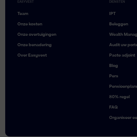
EASYVEST
DIENSTEN
Team
IPT
Onze kosten
Beleggen
Onze overtuigingen
Wealth Mana
Onze benadering
Audit uw porte
Over Easyvest
Pacte adjoint
Blog
Pers
Pensioenplan
80% regel
FAQ
Organiseer e