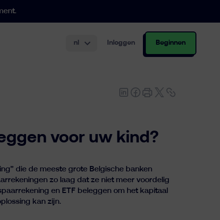
ment.
nl
Inloggen
Beginnen
.000 €
urering aan.
gsrekening
leggen voor uw kind?
ing” die de meeste grote Belgische banken
arrekeningen zo laag dat ze niet meer voordelig
n spaarrekening en ETF beleggen om het kapitaal
plossing kan zijn.