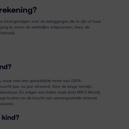
rrekening?
en kind gevolgen voor de beleggingen die in zijn of haar
arig is,
erven de wettelijke erfgenamen
, d.w.z. de
betaald.
ind?
en, maar met een gemiddelde rente van 0,15%
racht jaar na jaar afneemt. Voor de lange termijn,
rslaanbaar. Ze volgen een index zoals (bvb MSCI World),
 lage kosten en de kracht van samengestelde interest
 bouwen.
 kind?