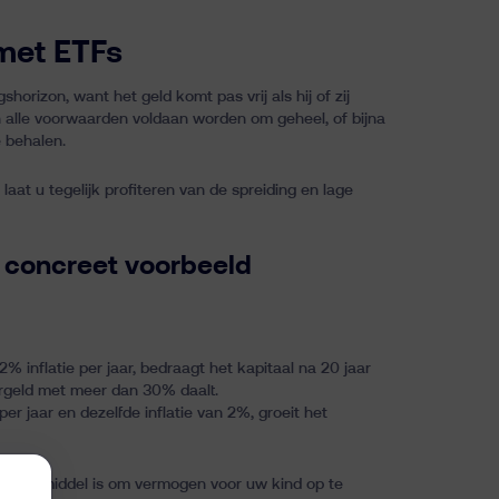
 met ETFs
horizon, want het geld komt pas vrij als hij of zij
aan alle voorwaarden voldaan worden om geheel, of bijna
e behalen
.
laat u tegelijk profiteren van de spreiding en lage
 concreet voorbeeld
inflatie per jaar, bedraagt het kapitaal na 20 jaar
argeld met meer dan 30% daalt.
r jaar en dezelfde inflatie van 2%, groeit het
chtiger middel is om vermogen voor uw kind op te