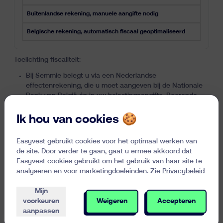
Buitenlandse rekening, manuele aangifte nodig
Belgische rekening, automatisch fiscaal geoptimaliseerd
Toelichting fiscaliteit:
Bij Semmie belegt u via een Nederlandse
effectenrekening, die u moet aangeven bij de Nationale
Bank van België én in uw belastingaangifte. Roerende
voorheffing wordt mogelijk niet automatisch afgehouden.
Bij Easyvest belegt u via een Belgische
Ik hou van cookies 🍪
gereglementeerde rekening. Alle fiscaliteit (taks op
beursverrichtingen, roerende voorheffing) wordt
Easyvest gebruikt cookies voor het optimaal werken van
automatisch geregeld.
de site. Door verder te gaan, gaat u ermee akkoord dat
Easyvest cookies gebruikt om het gebruik van haar site te
analyseren en voor marketingdoeleinden. Zie
Privacybeleid
Bereken uw potentieel
Mijn
voorkeuren
Weigeren
Accepteren
rendement
aanpassen