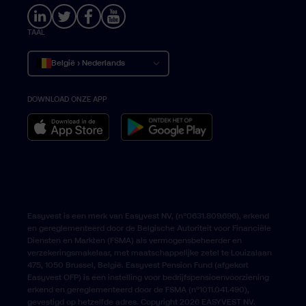
TAAL
België › Nederlands
DOWNLOAD ONZE APP
Belgique › Français
Belgium › English
Easyvest is een merk van Easyvest NV, (n°0631.809.696), erkend
en gereglementeerd door de Belgische Autoriteit voor Financiële
Diensten en Markten (FSMA) als vermogensbeheerder en
verzekeringsmakelaar, met maatschappelijke zetel te Louizalaan
475, 1050 Brussel, België. Easyvest Pension Fund (afgekort
Easyvest OFP) is een instelling voor bedrijfspensioenvoorziening
erkend en gereglementeerd door de FSMA (n°1011.041.490),
gevestigd op hetzelfde adres. Copyright 2026 EASYVEST NV.