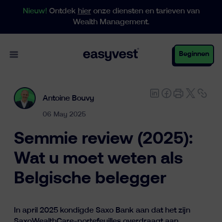
Nieuw!
Ontdek
hier
onze diensten en tarieven van
Wealth Management.
Open main menu
Beginnen
Antoine Bouvy
Particulieren
06 May 2025
Semmie review (2025):
Business
Wat u moet weten als
Belgische belegger
Vermogensbeheer
In april 2025 kondigde Saxo Bank aan dat het zijn
SaxoWealthCare-portefeuilles overdraagt aan