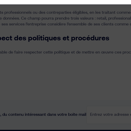
ents professionnels ou des contreparties éligibles, en les traitant comm
de données. Ce champ pourra prendre trois valeurs :
retail
,
professional
 ses services l’entreprise considère l’ensemble de ses clients comme d
pect des politiques et procédures
ble de faire respecter cette politique et de mettre en œuvre ces procé
Entrez votre adresse e
 du contenu intéressant dans votre boite mail