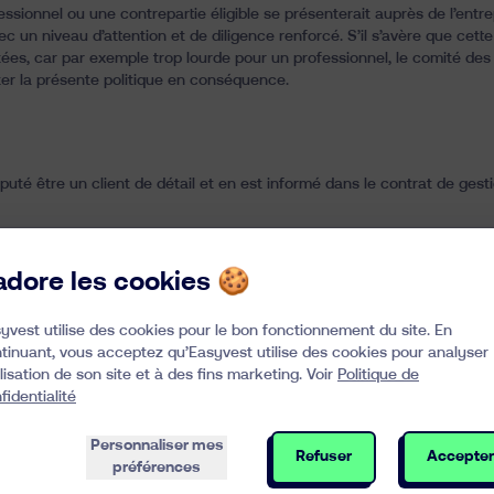
essionnel ou une contrepartie éligible se présenterait auprès de l’entrepr
c un niveau d’attention et de diligence renforcé. S’il s’avère que cette
es, car par exemple trop lourde pour un professionnel, le comité des
ter la présente politique en conséquence.
puté être un client de détail et en est informé dans le contrat de gesti
ntrepartie éligible souhaite bénéficier du service de gestion de portefeu
’adore les cookies 🍪
yvest utilise des cookies pour le bon fonctionnement du site. En
vices, chaque client de l’entreprise est réputé être un client de détail 
tinuant, vous acceptez qu’Easyvest utilise des cookies pour analyser
tilisation de son site et à des fins marketing. Voir
Politique de
ices de l’entreprise, ledit client professionnel ou ladite contrepartie él
fidentialité
e un client de détail dans le cadre de la relation contractuelle.
Personnaliser mes
Refuser
Accepter
préférences
ofessionnel ou la contrepartie éligible qui en a fait la demande est tra