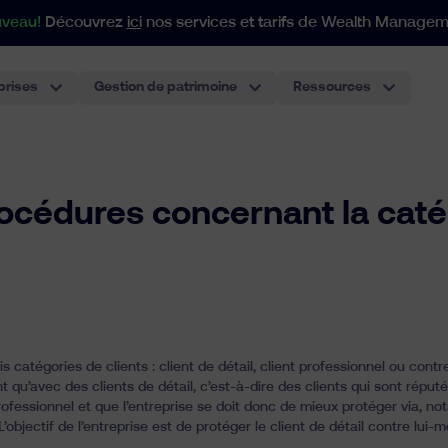
veau!
Découvrez
ici
nos services et tarifs de Wealth Managem
prises
Gestion de patrimoine
Ressources
Pour les portefeuilles à par
Notre approche indicielle s'adapte à tous vos besoins en matière de patrimoine et de structuration.
Compte-titres individuel
Le compte d’investissement le plus classique, performant
Plan de Pension pour Employés
Le premier plan de pension pour employés basé sur des ETF en Belgique. La meilleure expérience pou
rocédures concernant la caté
 catégories de clients : client de détail, client professionnel ou contrep
ent qu’avec des clients de détail, c’est-à-dire des clients qui sont rép
fessionnel et que l’entreprise se doit donc de mieux protéger via, no
jectif de l’entreprise est de protéger le client de détail contre lui-