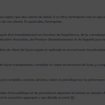
n’accepter que des clients de détail. A ce titre, l’entreprise met en pla
e ces clients. En particulier, l’entreprise :
uat d’un investissement en fonction de l’expérience, de la connaissanc
ituation financière, de l’horizon d’investissement et de l’appétit pour le
dres du client de façon loyale et optimale en accord avec les principes
 façon transparente, complète et claire sa structure de frais, y com
çon complète, concise, sincère, claire et périodique sur la performance 
objet d’une politique et de procédures séparées et jointes au dossier d
 le caractère approprié » qui détaille le point (i)).