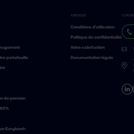
JURIDIQUE
CONTA
Conditions d’utilisation
Politique de confidentialité
anagement
Votre satisfaction
re portefeuille
Documentation légale
int
ion de pension
 80%
 un Easylunch