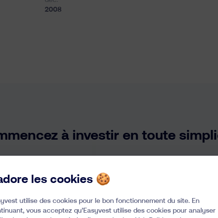
déc.
2008
mencez à investir en toute simpli
’adore les cookies 🍪
1
Simulez votre inves
yvest utilise des cookies pour le bon fonctionnement du site. En
tinuant, vous acceptez qu’Easyvest utilise des cookies pour analyser
Où en est votre vie financière e