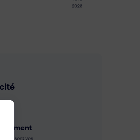
août
2026
cité
tissement
t quels sont vos