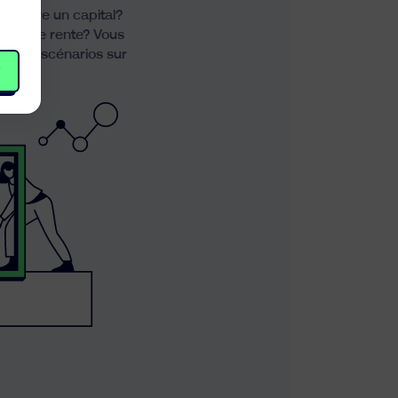
 croître un capital?
rer une rente? Vous
us ces scénarios sur