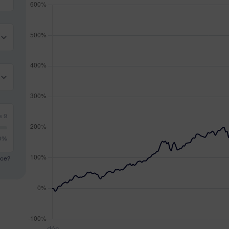
le
9
0%
nce?