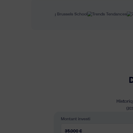
D
Histori
ges
Montant investi