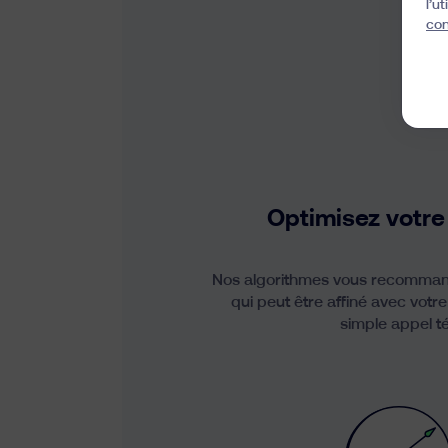
l’u
con
Optimisez votre 
Nos algorithmes vous recommand
qui peut être affiné avec votre
simple appel t