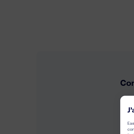
Com
J
Eas
con