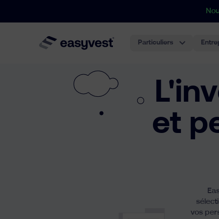
Nou
Particuliers
Entre
L'in
et p
Eas
sélect
vos per