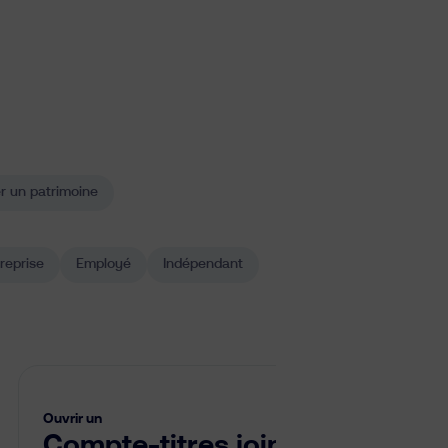
r un patrimoine
treprise
Employé
Indépendant
Ouvrir un
Ouvrir 
Compte-titres joint
Com