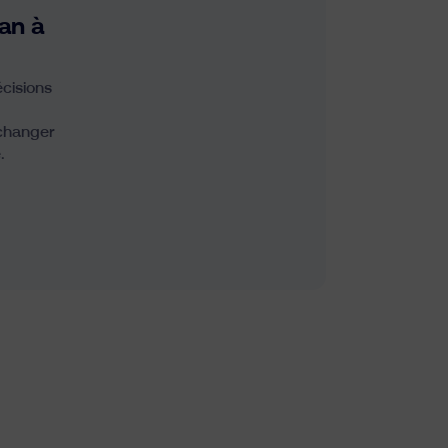
lan à
écisions
 changer
.