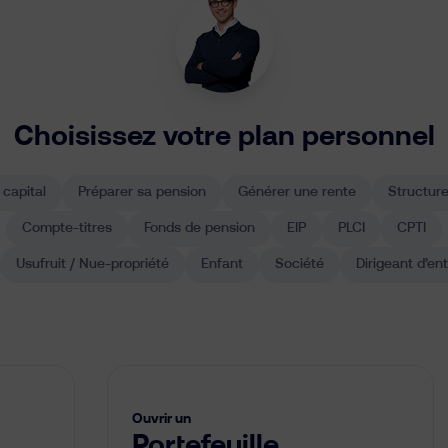
Choisissez votre plan personnel
 capital
Préparer sa pension
Générer une rente
Structure
Compte-titres
Fonds de pension
EIP
PLCI
CPTI
Usufruit / Nue-propriété
Enfant
Société
Dirigeant d’en
Ouvrir un
Portefeuille