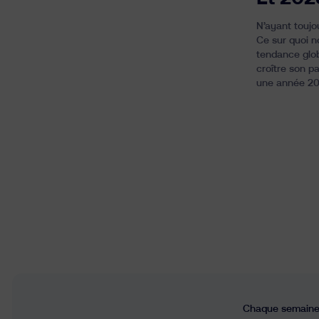
N’ayant toujo
Ce sur quoi n
tendance glob
croître son p
une année 202
Chaque semaine,