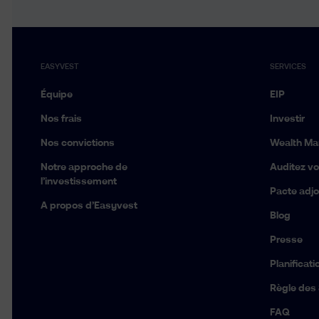
EASYVEST
SERVICES
Équipe
EIP
Nos frais
Investir
Nos convictions
Wealth M
Notre approche de
Auditez vot
l’investissement
Pacte adjo
A propos d’Easyvest
Blog
Presse
Planificat
Règle des
FAQ