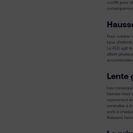
conflit pour e
conséquences i
Hausse
Pour contrer 
taux d’intérêt
La FED agit l
allant plusie
accommodant
Lente 
Les conséquen
l’année n’est
reprennent le
centrales à f
sont à chaque
finissent l’a