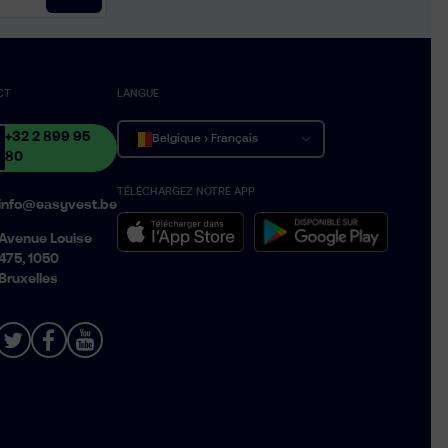
CT
LANGUE
+32 2 899 95
Belgique › Français
80
TÉLÉCHARGEZ NOTRE APP
België › Nederlands
info@easyvest.be
Belgium › English
Avenue Louise
475, 1050
Bruxelles