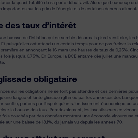
ffacer la quasi-totalité de sa perte début avril. Alors que beaucoup croie
mportantes sur les prix de l’énergie et de certaines denrées alimentair
 des taux d’intérêt
une hausse de l'inflation qui ne semble désormais plus transitoire, les
. Et puisqu’elles ont attendu un certain temps pour ne pas freiner la r
a première en annonçant le 16 mars une hausse de taux de 0,25%. Cinq
urs fois jusqu’à 0,75%. En Europe, la BCE entame dès juillet une manœuv
e.
glissade obligataire
ces sur les obligations ne se font pas attendre et ces dernières piqu
 qu’une longue et lente glissade rythmée par les annonces des banques c
ur souffle, portées par l’espoir qu’un ralentissement économique ou un
reiner la hausse des taux. Paradoxalement, les investisseurs en vienn
 fois douchés par des données montrant une économie vigoureuse et un
nnée sur une baisse de 18,1%, du jamais vu depuis les années 70.