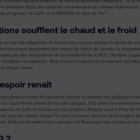
r les volets les plus radicaux de leurs programmes respectifs… et la mod
8 novembre 2022, les marchés commencent par baisser légèrement, av
ale progresse de 3,2%, et le NASDAQ de plus de 7% !
ions soufflent le chaud et le froid
 au marché obligataire, le marché des actions évolue en dents de scie 
ions retrouvent quasiment leur niveau du début de l’année. La progres
quée par des déclarations de la présidente de la BCE, Christine Lagar
ue monétaire européenne. Mais le krach redouté n’a finalement pas lie
e à moyen terme.
’espoir renaît
près plusieurs mois de marasme, l’année se termine sur quelques notes
se au cours d’une année de tous les dangers. D’un point de vue pure
ssance de 3,2% en Europe et une création d’emploi record. Près de 1
avait plus été atteint depuis 70 ans. La hausse des prix de l’énergie a 
nt. Enfin, la récession tant redoutée n’a finalement pas eu lieu et s
3 ?