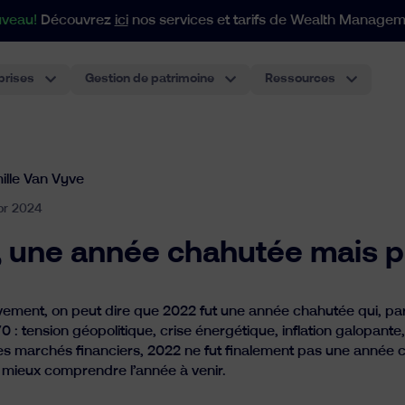
veau!
Découvrez
ici
nos services et tarifs de Wealth Managem
prises
Gestion de patrimoine
Ressources
Pour les portefeuilles à par
Notre approche indicielle s'adapte à tous vos besoins en matière de patrimoine et de structuration.
Compte-titres individuel
Le compte d’investissement le plus classique, performant
Plan de Pension pour Employés
Le premier plan de pension pour employés basé sur des ETF en Belgique. La meilleure expérience pou
ille Van Vyve
pr 2024
 une année chahutée mais p
vement, on peut dire que 2022 fut une année chahutée qui, pa
0 : tension géopolitique, crise énergétique, inflation galopan
les marchés financiers, 2022 ne fut finalement pas une année
r mieux comprendre l’année à venir.