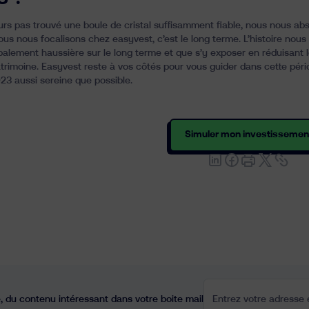
urs pas trouvé une boule de cristal suffisamment fiable, nous nous ab
ous nous focalisons chez easyvest, c’est le long terme.
L’histoire nou
alement haussière sur le long terme
et que s’y exposer en réduisant l
atrimoine. Easyvest reste à vos côtés pour vous guider dans cette pé
3 aussi sereine que possible.
Simuler mon investissemen
Entrez votre adresse e
 du contenu intéressant dans votre boite mail