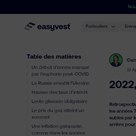
Nou
Particuliers
Entre
Table des matières
Cam
Un début d’année marqué
18 A
par l’euphorie post-COVID
2022,
La Russie envahit l’Ukraine
Hausse des taux d’intérêt
Lente glissade obligataire
Rétrospecti
Le prix du gaz atteint un
les années 7
sommet
subies par 
arrière pou
Une inflation galopante,
comme dans les années