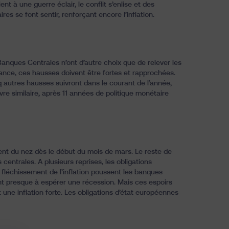
nt à une guerre éclair, le conflit s’enlise et des
es se font sentir, renforçant encore l’inflation.
 Banques Centrales n’ont d’autre choix que de relever les
elance, ces hausses doivent être fortes et rapprochées.
 autres hausses suivront dans le courant de l’année,
re similaire, après 11 années de politique monétaire
ent du nez dès le début du mois de mars. Le reste de
entrales. A plusieurs reprises, les obligations
 fléchissement de l’inflation poussent les banques
ent presque à espérer une récession. Mais ces espoirs
e inflation forte. Les obligations d’état européennes