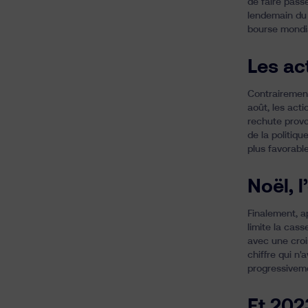
de faire passe
lendemain du 
bourse mondi
Les act
Contrairement
août, les act
rechute provo
de la politiq
plus favorabl
Noël, l
Finalement, a
limite la cas
avec une croi
chiffre qui n'
progressiveme
Et 202