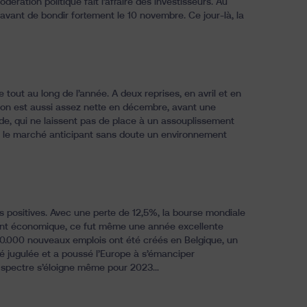
ération politique fait l’affaire des investisseurs. Au
ant de bondir fortement le 10 novembre. Ce jour-là, la
tout au long de l’année. A deux reprises, en avril et en
sion est aussi assez nette en décembre, avant une
de, qui ne laissent pas de place à un assouplissement
u, le marché anticipant sans doute un environnement
 positives. Avec une perte de 12,5%, la bourse mondiale
ment économique, ce fut même une année excellente
00.000 nouveaux emplois ont été créés en Belgique, un
été jugulée et a poussé l’Europe à s’émanciper
on spectre s’éloigne même pour 2023…