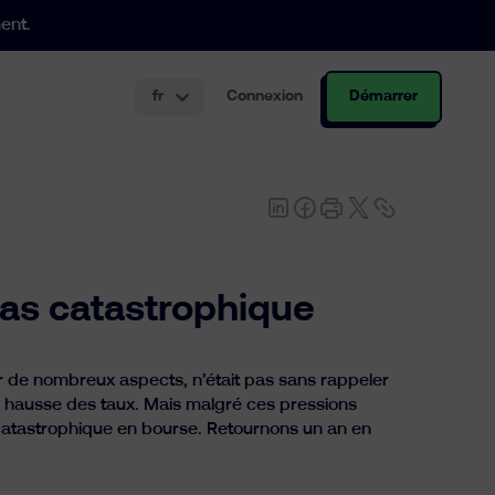
ent.
fr
Connexion
Démarrer
tir de 250.000€
 et à bas prix.
r les employeurs.
as catastrophique
r de nombreux aspects, n’était pas sans rappeler
te, hausse des taux. Mais malgré ces pressions
 catastrophique en bourse. Retournons un an en