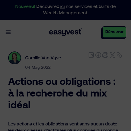
Nouveau!
Découvrez
ici
nos services et tarifs de
Wealth Management.
Open main menu
Démarrer
Camille Van Vyve
Particuliers
04 May 2022
Actions ou obligations :
Entreprises
à la recherche du mix
idéal
Gestion de patrimoine
Les actions et les obligations sont sans aucun doute
les deux classes d’actifs les plus connues du monde