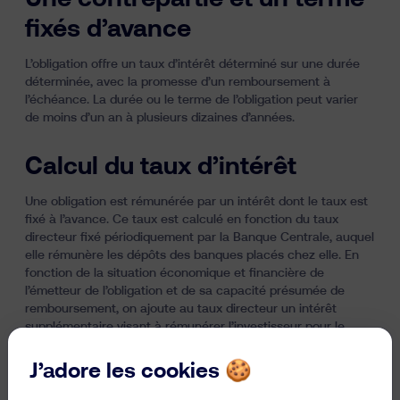
fixés d’avance
L’obligation offre un taux d’intérêt déterminé sur une durée
déterminée, avec la promesse d’un remboursement à
l’échéance. La durée ou le terme de l’obligation peut varier
de moins d’un an à plusieurs dizaines d’années.
Calcul du taux d’intérêt
Une obligation est rémunérée par un intérêt dont le taux est
fixé à l’avance. Ce taux est calculé en fonction du taux
directeur fixé périodiquement par la Banque Centrale, auquel
elle rémunère les dépôts des banques placés chez elle. En
fonction de la situation économique et financière de
l’émetteur de l’obligation et de sa capacité présumée de
remboursement, on ajoute au taux directeur un intérêt
supplémentaire visant à rémunérer l’investisseur pour le
risque encouru. Cette majoration est appelée “prime de
risque”. Typiquement, les obligations d’État sont assorties de
J’adore les cookies 🍪
taux d’intérêt plus faibles que les obligations émises par des
entreprises privées, car elles offrent de plus grandes