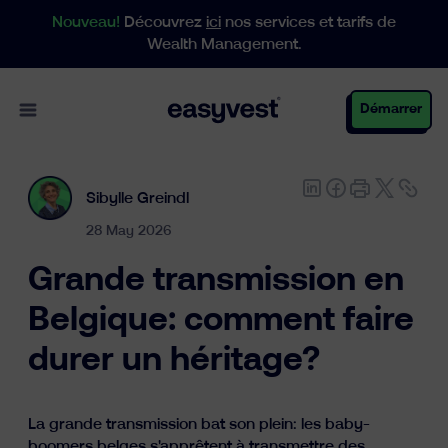
Nouveau!
Découvrez
ici
nos services et tarifs de
Wealth Management.
Open main menu
Démarrer
Sibylle Greindl
Particuliers
28 May 2026
Grande transmission en
Entreprises
Belgique: comment faire
durer un héritage?
Gestion de patrimoine
La grande transmission bat son plein: les baby-
boomers belges s'apprêtent à transmettre des