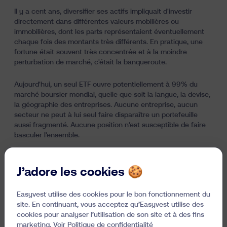
Il y a cent ans, diversifier ses actifs impliquait d'investir
directement dans différentes valeurs mobilières ou
immobilières, dont les parts représentaient éventuellement
chaque fois des montants très différents. En pratique, une
fortune était souvent très concentrée et à la moindre
perturbation de marché, c'était la banqueroute.
Aujourd'hui,
un seul ETF
ouvre potentiellement à 99% du
marché boursier mondial, quelle que soit la langue, la devise,
la géographie des entreprises. Aucune entreprise, aucun
secteur ne peut à lui seul faire disparaître un portefeuille
aussi fragmenté. Aucune position n'est susceptible de faire
basculer l'ensemble.
Vivre dans ses moyens implique d'abord de connaître
l'étendue de ses moyens et, ensuite, de fixer un objectif clair
J’adore les cookies 🍪
quant à leur usage: soutenir sa pension, laisser quelque
chose à la génération suivante, investir dans un projet qui
Easyvest utilise des cookies pour le bon fonctionnement du
tient à coeur? Il devient alors possible de planifier la gestion
site. En continuant, vous acceptez qu’Easyvest utilise des
de son patrimoine.
cookies pour analyser l’utilisation de son site et à des fins
marketing. Voir
Politique de confidentialité