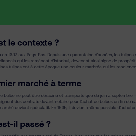
st le contexte ?
n 1637 aux Pays-Bas. Depuis une quarantaine d’années, les tulipes ont
landais qui les ramènent d’Istanbul, devenant ainsi signe de prospérit
aines tulipes ont à cette époque une couleur marbrée qui les rend enco
mier marché à terme
e bulbe ne peut être déraciné et transporté que de juin à septembre – l
 signent des contrats devant notaire pour l’achat de bulbes en fin de sa
 marché devient spéculatif. En 1635, il devient même possible d’acheter
est-il passé ?