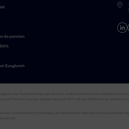
int
ion de pension
 80%
 un Easylunch
régulée par l’Autorité Belge des Services et Marchés Financiers (FSMA) comme so
syvest Pension Fund (en abrégé Easyvest OFP) est une institution de retraite profe
ures. La performance historique, les rendements attendus ou les projections stat
es pertes.