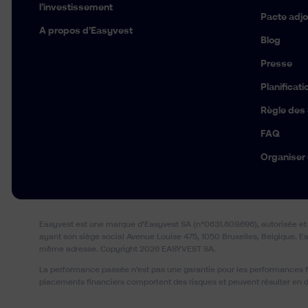
l’investissement
Pacte adjo
A propos d’Easyvest
Blog
Presse
Planificat
Règle des
FAQ
Organiser
Easyvest est une marque d’Easyvest SA (n°0631.809.696), autorisée et 
ayant son siège social Avenue Louise 475, 1050 Bruxelles, Belgique. Ea
même adresse. Copyright 2026 EASYVEST SA.
La performance passée n’est pas une garantie pour les performances fut
placements financiers comportent des risques et peuvent résulter en d