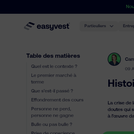
Nou
Particuliers
Entre
Table des matières
Cam
Quel est le contexte ?
09 A
Le premier marché à
Histoi
terme
Que s’est-il passé ?
Effondrement des cours
La crise de 
Personne ne perd,
doutes qui s
personne ne gagne
à l’œuvre d
Bulle ou pas bulle ?
Prise de conscience