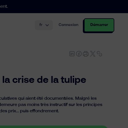
ent.
fr
Connexion
Démarrer
tir de 250.000€
 et à bas prix.
r les employeurs.
la crise de la tulipe
culatives qui aient été documentées. Malgré les
demeure pas moins très instructif sur les principes
des prix… puis effondrement.