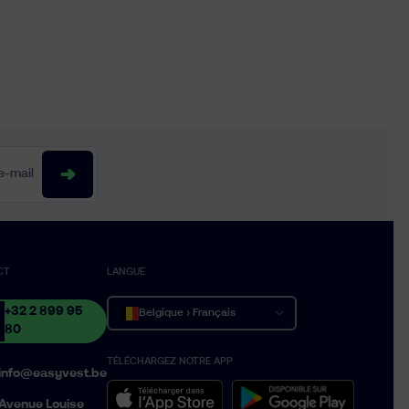
-mail
CT
LANGUE
+32 2 899 95
Belgique › Français
80
TÉLÉCHARGEZ NOTRE APP
België › Nederlands
info@easyvest.be
Belgium › English
Avenue Louise