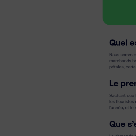
Quel e
Nous sommes e
marchands hol
pétales, cert
Le pre
Sachant que l
les fleuristes
l’année, et le
Que s’