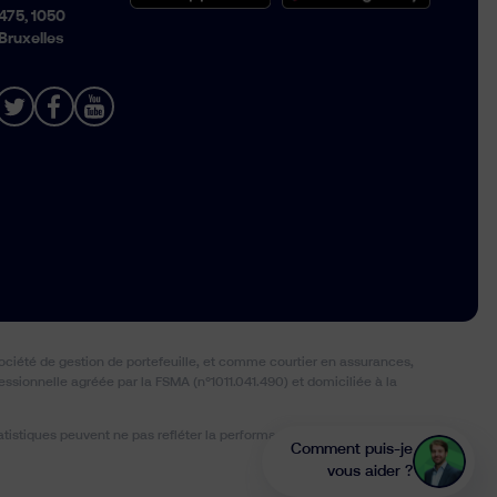
475, 1050
Bruxelles
ciété de gestion de portefeuille, et comme courtier en assurances,
ssionnelle agréée par la FSMA (n°1011.041.490) et domiciliée à la
istiques peuvent ne pas refléter la performance future réelle. Tous
Comment puis-je
vous aider ?