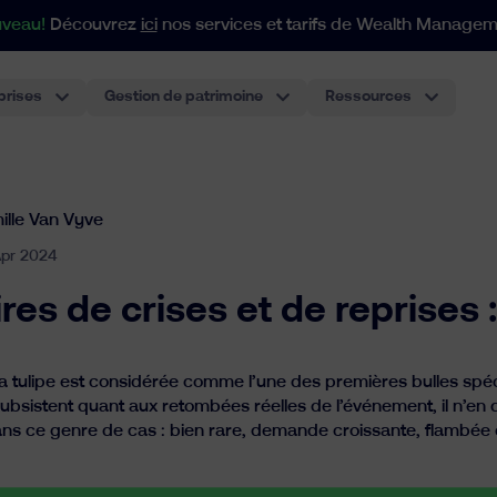
veau!
Découvrez
ici
nos services et tarifs de Wealth Managem
prises
Gestion de patrimoine
Ressources
Pour les portefeuilles à par
Notre approche indicielle s'adapte à tous vos besoins en matière de patrimoine et de structuration.
Compte-titres individuel
Le compte d’investissement le plus classique, performant
Plan de Pension pour Employés
Le premier plan de pension pour employés basé sur des ETF en Belgique. La meilleure expérience pou
ille Van Vyve
pr 2024
res de crises et de reprises : 
la tulipe est considérée comme l’une des premières bulles spé
ubsistent quant aux retombées réelles de l’événement, il n’en 
ans ce genre de cas : bien rare, demande croissante, flambée 