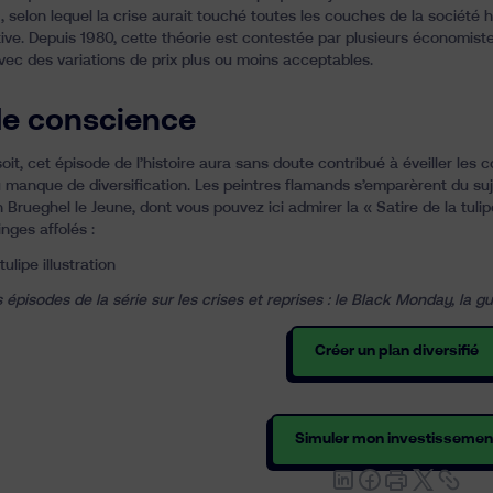
, selon lequel la crise aurait touché toutes les couches de la société h
tive. Depuis 1980, cette théorie est contestée par plusieurs économis
avec des variations de prix plus ou moins acceptables.
de conscience
soit, cet épisode de l’histoire aura sans doute contribué à éveiller les 
du manque de
diversification
. Les peintres flamands s’emparèrent du s
n Brueghel le Jeune, dont vous pouvez ici admirer la « Satire de la tuli
ges affolés :
s épisodes de la série sur les crises et reprises :
le Black Monday
,
la g
Créer un plan diversifié
Simuler mon investissemen