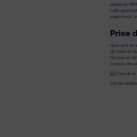
publié en 1841
bulle spécula
assez local, 
Prise 
Quoi qu’il en 
de foule et 
l’Ancien et Ja
comme des sin
Lire les autre