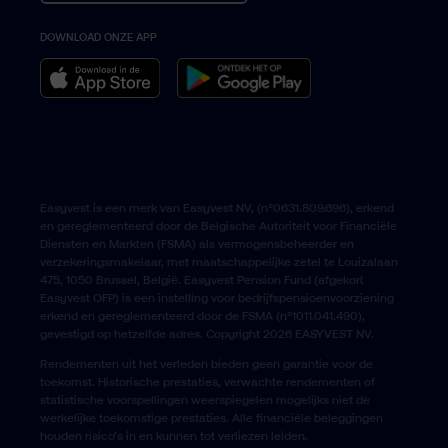
DOWNLOAD ONZE APP
Belgique › Français
Belgium › English
Easyvest is een merk van Easyvest NV, (n°0631.809.696), erkend
en gereglementeerd door de Belgische Autoriteit voor Financiële
Diensten en Markten (FSMA) als vermogensbeheerder en
verzekeringsmakelaar, met maatschappelijke zetel te Louizalaan
475, 1050 Brussel, België. Easyvest Pension Fund (afgekort
Easyvest OFP) is een instelling voor bedrijfspensioenvoorziening
erkend en gereglementeerd door de FSMA (n°1011.041.490),
gevestigd op hetzelfde adres. Copyright 2026 EASYVEST NV.
Rendementen uit het verleden bieden geen garantie voor de
toekomst. Historische prestaties, verwachte rendementen of
statistische voorspellingen weerspiegelen mogelijks niet de
werkelijke toekomstige prestaties. Alle financiële beleggingen
houden risico’s in en kunnen tot verliezen leiden.