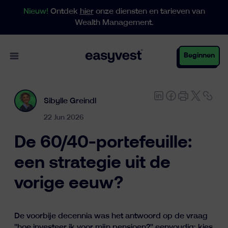
Nieuw!
Ontdek
hier
onze diensten en tarieven van
Wealth Management.
Open main menu
Beginnen
Sibylle Greindl
Particulieren
22 Jun 2026
De 60/40-portefeuille:
Business
een strategie uit de
vorige eeuw?
Vermogensbeheer
De voorbije decennia was het antwoord op de vraag
"hoe investeer ik voor mijn pensioen?" eenvoudig: kies