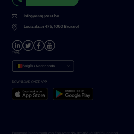
info@easyvest.be
Louizalaan 475, 1050 Brussel
TAAL
België › Nederlands
DOWNLOAD ONZE APP
Belgique › Français
Belgium › English
Easyvest is een merk van Easyvest NV, (n°0631.809.696), erkend