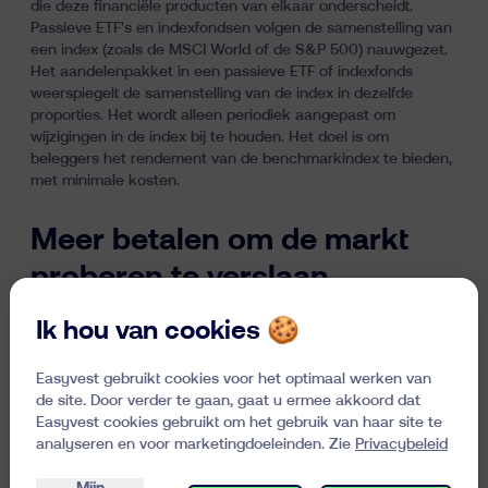
die deze financiële producten van elkaar onderscheidt.
Passieve ETF's en indexfondsen volgen de samenstelling van
een index (zoals de MSCI World of de S&P 500) nauwgezet.
Het aandelenpakket in een passieve ETF of indexfonds
weerspiegelt de samenstelling van de index in dezelfde
proporties. Het wordt alleen periodiek aangepast om
wijzigingen in de index bij te houden. Het doel is om
beleggers het rendement van de benchmarkindex te bieden,
met minimale kosten.
Meer betalen om de markt
proberen te verslaan
Actieve ETF’s en fondsen bevatten ook een mandje met
Ik hou van cookies 🍪
aandelen, maar dit wordt actief samengesteld en aangepast
door een beheerdersgroep. De selectie en weging van de
Easyvest gebruikt cookies voor het optimaal werken van
aandelen variëren afhankelijk van de strategie van het team,
de site. Door verder te gaan, gaat u ermee akkoord dat
dat probeert marktvoordelen te benutten en de
Easyvest cookies gebruikt om het gebruik van haar site te
benchmarkindex te verslaan. Deze strategie brengt hogere
analyseren en voor marketingdoeleinden. Zie
Privacybeleid
kosten met zich mee, vooral voor actieve fondsen. Naast
hoge beheerskosten rekenen deze fondsen vaak