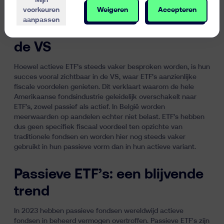
Mijn
distributiekosten en soms aanzienlijke instapkosten aan.
voorkeuren
Weigeren
Accepteren
aanpassen
Actieve ETF’s breken door in
de VS
Hoewel actieve ETF’s steeds vaker besproken worden, is hun
succes vooral zichtbaar in de VS, waar ETF’s aanzienlijke
fiscale voordelen genieten. Dit verklaart waarom de hele
Amerikaanse fondsindustrie geleidelijk overschakelt naar
ETF’s, zowel passief als actief. In België worden
meerwaarden op aandelen echter niet belast. ETF’s hebben
dus geen specifiek fiscaal voordeel ten opzichte van
traditionele fondsen en worden hier nog steeds vaker
gebruikt in hun passieve vorm dan in hun actieve variant.
Passieve ETF’s: een blijvende
trend
In 2023 hebben passieve fondsen wereldwijd actieve
fondsen in beheerd vermogen overtroffen. Passieve ETF's zijn