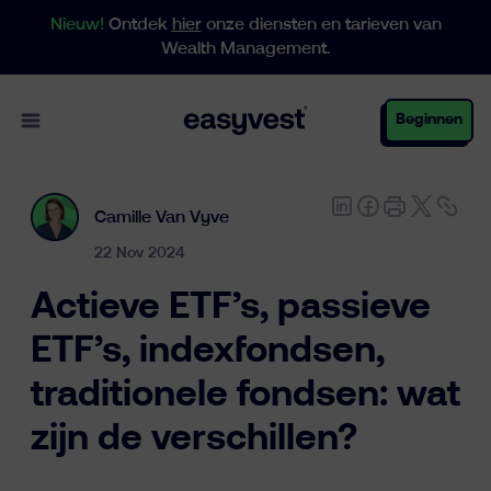
Nieuw!
Ontdek
hier
onze diensten en tarieven van
Wealth Management.
Open main menu
Beginnen
Camille Van Vyve
Particulieren
22 Nov 2024
Actieve ETF’s, passieve
Business
ETF’s, indexfondsen,
traditionele fondsen: wat
Vermogensbeheer
zijn de verschillen?