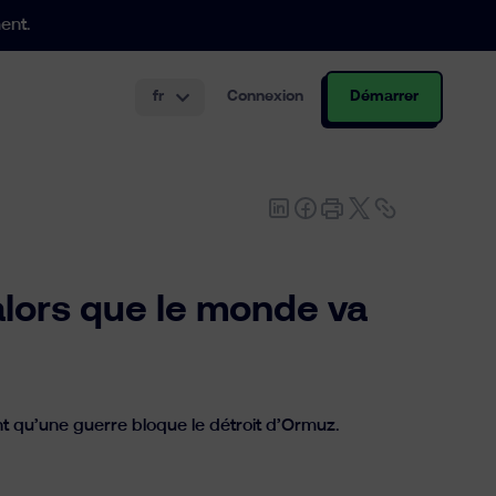
ent.
fr
Connexion
Démarrer
tir de 250.000€
 et à bas prix.
r les employeurs.
alors que le monde va
t qu’une guerre bloque le détroit d’Ormuz.