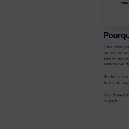
Pourqu
Les crises gén
ce bruit et c
seul le risque
assumé via 
Sur les salle
terme ne rega
Pour l’investi
regarde.