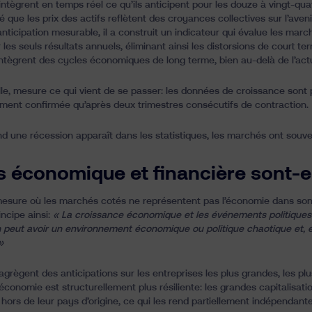
ntègrent en temps réel ce qu’ils anticipent pour les douze à vingt-quat
é que les prix des actifs reflètent des croyances collectives sur l’ave
anticipation mesurable, il a construit un indicateur qui évalue les mar
r les seuls résultats annuels, éliminant ainsi les distorsions de court 
ntègrent des cycles économiques de long terme, bien au-delà de l’act
lle, mesure ce qui vient de se passer: les données de croissance sont 
llement confirmée qu’après deux trimestres consécutifs de contraction.
nd une récession apparaît dans les statistiques, les marchés ont souven
s économique et financière sont-e
mesure où les marchés cotés ne représentent pas l’économie dans so
incipe ainsi:
« La croissance économique et les événements politiques
n peut avoir un environnement économique ou politique chaotique et, e
»
règent des anticipations sur les entreprises les plus grandes, les plus
l’économie est structurellement plus résiliente: les grandes capitalis
 hors de leur pays d’origine, ce qui les rend partiellement indépendan