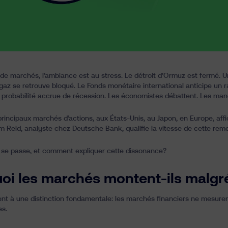
s de marchés, l’ambiance est au stress. Le détroit d’Ormuz est fermé
 gaz se retrouve bloqué. Le Fonds monétaire international anticipe un r
 probabilité accrue de récession. Les économistes débattent. Les man
 principaux marchés d’actions, aux États-Unis, au Japon, en Europe, af
Jim Reid, analyste chez Deutsche Bank, qualifie la vitesse de cette re
 se passe, et comment expliquer cette dissonance?
oi les marchés montent-ils malgr
ent à une distinction fondamentale: les marchés financiers ne mesurent 
es.