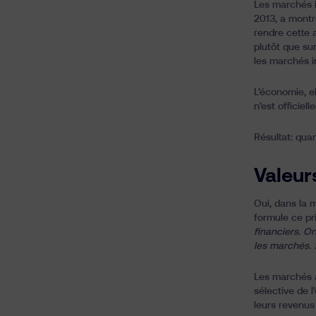
Les marchés i
2013, a montr
rendre cette 
plutôt que su
les marchés i
L’économie, e
n’est officie
Résultat: qua
Valeur
Oui, dans la 
formule ce pr
financiers. O
les marchés. 
Les marchés ag
sélective de 
leurs revenus