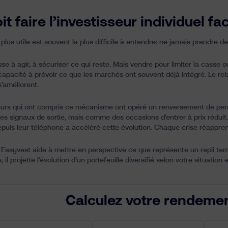
t faire l’investisseur individuel f
plus utile est souvent la plus difficile à entendre: ne jamais prendre d
sse à agir, à sécuriser ce qui reste. Mais vendre pour limiter la casse 
 capacité à prévoir ce que les marchés ont souvent déjà intégré. Le
s’améliorent.
eurs qui ont compris ce mécanisme ont opéré un renversement de perspe
 signaux de sortie, mais comme des occasions d’entrer à prix réduit. 
depuis leur téléphone a accéléré cette évolution. Chaque crise réappr
 Easyvest aide à mettre en perspective ce que représente un repli tem
 il projette l’évolution d’un portefeuille diversifié selon votre situation 
Calculez votre rendemen