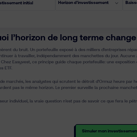
oi l’horizon de long terme change 
èrent du bruit. Un portefeuille exposé à des milliers d’entreprises répa
ontinuer à travailler, indépendamment des manchettes du jour. Aucune
. Chez Easyvest, ce principe guide chaque portefeuille: une exposition d
des
ETF
.
s de marchés, les analystes qui scrutent le détroit d’Ormuz heure par h
rdent pas le même horizon. Le premier surveille la prochaine manchett
sseur individuel, la vraie question n’est pas de savoir ce que fera le pé
Simuler mon investissemen