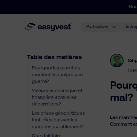
Nou
Particuliers
Entre
Table des matières
Siby
Pourquoi les marchés
13 
montent-ils malgré une
guerre?
Pourq
Valeurs économique et
mal?
financière sont-elles
décorrélées?
Les crises géopolitiques
Les marchés
font-elles baisser les
Comment ex
marchés durablement?
Que doit faire