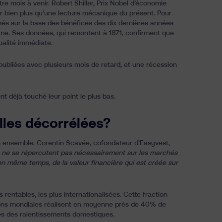
re mois à venir. Robert Shiller, Prix Nobel d’économie
nir bien plus qu’une lecture mécanique du présent. Pour
chés sur la base des bénéfices des dix dernières années
terme. Ses données, qui remontent à 1871, confirment que
ualité immédiate.
publiées avec plusieurs mois de retard, et une récession
t déjà touché leur point le plus bas.
lles décorrélées?
n ensemble. Corentin Scavée, cofondateur d’Easyvest,
 ne se répercutent pas nécessairement sur les marchés
n même temps, de la valeur financière qui est créée sur
 rentables, les plus internationalisées. Cette fraction
ations mondiales réalisent en moyenne près de 40% de
tes des ralentissements domestiques.