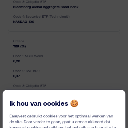
Bloomberg Global Aggregate Bond Index
NASDAQ-100
TER (%)
0,20
0,07
0,10
Ik hou van cookies 🍪
0,30
Easyvest gebruikt cookies voor het optimaal werken van
de site. Door verder te gaan, gaat u ermee akkoord dat
Easyvest cookies gebruikt om het gebruik van haar site te