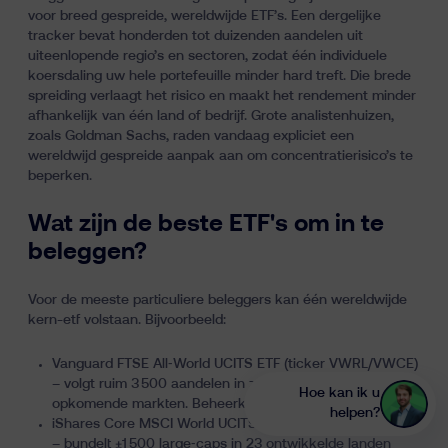
voor breed gespreide, wereldwijde ETF’s. Een dergelijke
tracker bevat honderden tot duizenden aandelen uit
uiteenlopende regio’s en sectoren, zodat één individuele
koersdaling uw hele portefeuille minder hard treft. Die brede
spreiding verlaagt het risico en maakt het rendement minder
afhankelijk van één land of bedrijf. Grote analistenhuizen,
zoals Goldman Sachs, raden vandaag expliciet een
wereldwijd gespreide aanpak aan om concentratierisico’s te
beperken.
Wat zijn de beste ETF's om in te
beleggen?
Voor de meeste particuliere beleggers kan één wereldwijde
kern-etf volstaan. Bijvoorbeeld:
Vanguard FTSE All‑World UCITS ETF (ticker VWRL/VWCE)
– volgt ruim 3 500 aandelen in zowel ontwikkelde als
Hoe kan ik u
opkomende markten. Beheerkost ong. 0,22 %.
helpen?
iShares Core MSCI World UCITS ETF (ticker IWDA/IWDD)
– bundelt ±1 500 large‑caps in 23 ontwikkelde landen