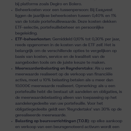
bij platforms zoals Degiro en Bolero.
Beheerkosten voor een tussenpersoon: Bij Easyvest
liggen de jaarlijkse beheerkosten tussen 0,40% en 1%
van de totale portefeuillewaarde. Deze kosten dekken
ETF-selectie, portefeuillebeheer en persoonlijke
begeleiding.
ETF-beheerkosten
: Gemiddeld 0,10% tot 0,30% per jaar,
reeds opgenomen in de kosten van de ETF zelf. Het is
belangrijk om de verschillende opties te vergelijken op
basis van kosten, service en de kwaliteit van de
aangeboden tools om de juiste keuze te maken.
Meerwaardenbelasting en Reynderstaks
: Als u een
meerwaarde realiseert op de verkoop van financiële
activa, moet u 10% belasting betalen als u meer dan
10.000€ meerwaarde realiseert. Opmerking: als u een
portefeuille hebt die bestaat uit aandelen en obligaties, is
de meerwaardebelasting alleen van toepassing op het
aandelengedeelte van uw portefeuille. Voor het
obligatiegedeelte geldt een ‘Reyndertaks’ van 30% op de
gerealiseerde meerwaarde.
Belasting op beursverrichtingen (T.O.B)
: op elke aankoop
en verkoop van een beursgenoteerd activum wordt een