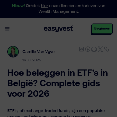
Nieuw!
Ontdek
hier
onze diensten en tarieven van
Wealth Management.
Open main menu
Beginnen
Camille Van Vyve
Particulieren
16 Jul 2025
Hoe beleggen in ETF's in
Business
België? Complete gids
voor 2026
Vermogensbeheer
ETF's, of exchange-traded funds, zijn een populaire
manier van beleggen vanwege hun eenvoud,