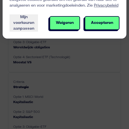
Geografische blootstelling
analyseren en voor marketingdoeleinden. Zie
Privacybeleid
Mijn
Wereldwijde
voorkeuren
Weigeren
Accepteren
aanpassen
VS
Wereldwijde obligaties
Meestal VS
Strategie
Kapitalisatie
Kapitalisatie