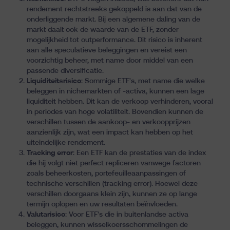
rendement rechtstreeks gekoppeld is aan dat van de
onderliggende markt. Bij een algemene daling van de
markt daalt ook de waarde van de ETF, zonder
mogelijkheid tot outperformance. Dit risico is inherent
aan alle speculatieve beleggingen en vereist een
voorzichtig beheer, met name door middel van een
passende diversificatie.
Liquiditeitsrisico
: Sommige ETF's, met name die welke
beleggen in nichemarkten of -activa, kunnen een lage
liquiditeit hebben. Dit kan de verkoop verhinderen, vooral
in periodes van hoge volatiliteit. Bovendien kunnen de
verschillen tussen de aankoop- en verkoopprijzen
aanzienlijk zijn, wat een impact kan hebben op het
uiteindelijke rendement.
Tracking error
: Een ETF kan de prestaties van de index
die hij volgt niet perfect repliceren vanwege factoren
zoals beheerkosten, portefeuilleaanpassingen of
technische verschillen (tracking error). Hoewel deze
verschillen doorgaans klein zijn, kunnen ze op lange
termijn oplopen en uw resultaten beïnvloeden.
Valutarisico
: Voor ETF's die in buitenlandse activa
beleggen, kunnen wisselkoersschommelingen de