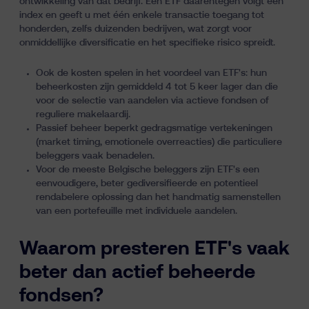
ontwikkeling van dat bedrijf. Een ETF daarentegen volgt een
index en geeft u met één enkele transactie toegang tot
honderden, zelfs duizenden bedrijven, wat zorgt voor
onmiddellijke diversificatie en het specifieke risico spreidt.
Ook de kosten spelen in het voordeel van ETF's: hun
beheerkosten zijn gemiddeld 4 tot 5 keer lager dan die
voor de selectie van aandelen via actieve fondsen of
reguliere makelaardij.
Passief beheer beperkt gedragsmatige vertekeningen
(market timing, emotionele overreacties) die particuliere
beleggers vaak benadelen.
Voor de meeste Belgische beleggers zijn ETF's een
eenvoudigere, beter gediversifieerde en potentieel
rendabelere oplossing dan het handmatig samenstellen
van een portefeuille met individuele aandelen.
Waarom presteren ETF's vaak
beter dan actief beheerde
fondsen?