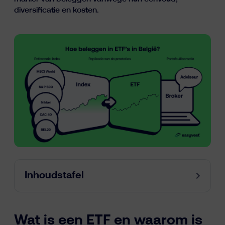
Inzichten
diversificatie en kosten.
fr
nl
en
Inhoudstafel
Wat is een ETF en waarom is