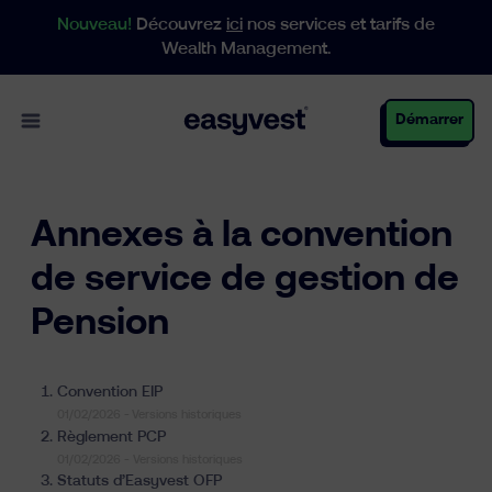
Nouveau!
Découvrez
ici
nos services et tarifs de
Wealth Management.
Open main menu
Démarrer
Particuliers
Annexes à la convention
de service de gestion de
Pension
Entreprises
Convention EIP
Gestion de patrimoine
01/02/2026 -
Versions historiques
Règlement PCP
01/02/2026 -
Versions historiques
Statuts d’Easyvest OFP