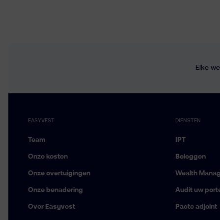
Elke we
EASYVEST
DIENSTEN
Team
IPT
Onze kosten
Beleggen
Onze overtuigingen
Wealth Mana
Onze benadering
Audit uw porte
Over Easyvest
Pacte adjoint