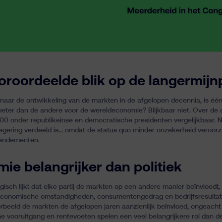
roordeelde blik op de langermijn
 naar de ontwikkeling van de markten in de afgelopen decennia, is één 
 beter dan de andere voor de wereldeconomie? Blijkbaar niet. Over de 
0 onder republikeinse en democratische presidenten vergelijkbaar. No
gering verdeeld is… omdat de status quo minder onzekerheid veroorzaa
rendementen.
ie belangrijker dan politiek
gisch lijkt dat elke partij de markten op een andere manier beïnvloedt
economische omstandigheden, consumentengedrag en bedrijfsresultaten
rbeeld de markten de afgelopen jaren aanzienlijk beïnvloed, ongeacht 
e vooruitgang en rentevoeten spelen een veel belangrijkere rol dan de