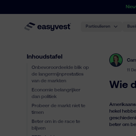
Nieu
Particulieren
Bus
Inhoudstafel
Cam
Onbevoroordeelde blik op
11 D
de langermijnprestaties
van de markten
Wie d
Economie belangrijker
dan politiek
Amerikaanse
Probeer de markt niet te
hekel hebbe
timen
geschiedenis
Beter om in de race te
beter om bel
blijven