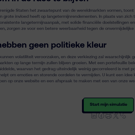
enigde Staten het zwaartepunt van de wereldmarkten vormen, toont d
n grote invloed heeft op langetermijnrendementen. In plaats van zich
consistente langetermijnaanpak, met solide financiële doelstellingen en
jven, zorgen ze voor een betere weerbaarheid tegen de onvermijdelij
hebben geen politieke kleur
unnen volatiliteit veroorzaken, en deze verkiezing zal waarschijnlijk ge
arkten op lange termijn zullen blijven groeien. Met een portefeuille b
ddelde, waarvan het gedrag uiteindelijk weinig gecorreleerd is met pol
helpt om emoties en storende oordelen te vermijden. U kunt een idee k
 doen op onze website en een afspraak te maken met een van onze we
Start mijn simulatie