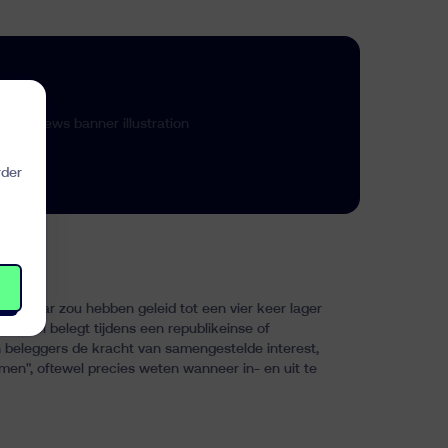
rder
100 jaar zou hebben geleid tot een
vier keer lager
 enkel belegt tijdens een republikeinse of
n beleggers de kracht van
samengestelde interest
,
imen", oftewel precies weten wanneer in- en uit te