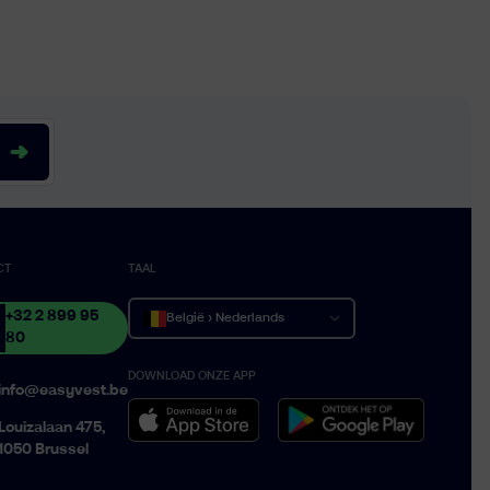
CT
TAAL
+32 2 899 95
België › Nederlands
80
DOWNLOAD ONZE APP
Belgique › Français
info@easyvest.be
Belgium › English
Louizalaan 475,
1050 Brussel