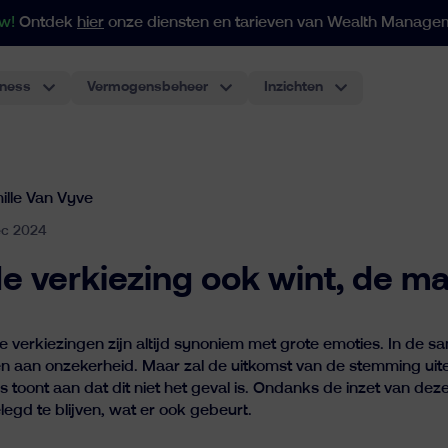
w!
Ontdek
hier
onze diensten en tarieven van Wealth Manage
iness
Vermogensbeheer
Inzichten
Voor portefeuilles vanaf 250
Onze indexgebaseerde aanpak past zich aan al uw behoeften op het gebied van vermogen en struct
Individuele beleggin
De meest klassieke beleggingsrekening, performant en voordelig.
Pensioenplan voor werknemers
Het eerste pensioenplan met ETF's voor werknemers in België. De beste ervaring voor werkgevers.
ille Van Vyve
ec 2024
e verkiezing ook wint, de mar
 verkiezingen zijn altijd synoniem met grote emoties. In de s
n aan onzekerheid. Maar zal de uitkomst van de stemming uit
 toont aan dat dit niet het geval is. Ondanks de inzet van dez
egd te blijven, wat er ook gebeurt.