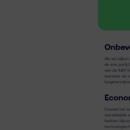
Onbevo
Als we kijken
de ene partij
van de S&P 50
wanneer de re
langetermijn
Econom
Hoewel het lo
wereldwijde 
hebben bijvoo
technologisch