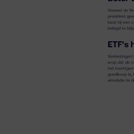
Hoewel de Ver
president gee
baat bij een 
belegd te bli
ETF’s 
Verkiezingen k
erop dat de m
het marktgemi
goedkoop is, 
simulatie te