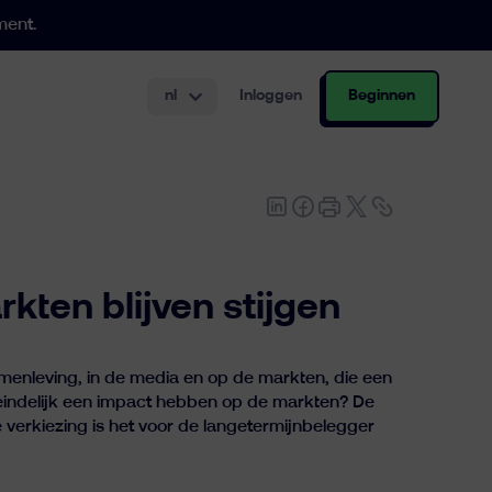
ment.
nl
Inloggen
Beginnen
.000 €
urering aan.
gsrekening
kten blijven stijgen
amenleving, in de media en op de markten, die een
eindelijk een impact hebben op de markten? De
e verkiezing is het voor de langetermijnbelegger