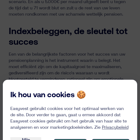
scenario. En als u 5.000€ per maand uitgeeft bent u tegen
de tijd dat u 71 wordt blut en zult u de rest van uw leven
moeten rondkomen met uw schamele wettelijk pensioen.
Indexbeleggen, de sleutel tot
succes
Een van de belangrijkste factoren voor het succes van uw
pensioenplanning is het instrument waarin u belegt. Het
moet efficiënt zijn om de kapitaalgroei te maximaliseren,
gediversifieerd zijn om de risico's waaraan u wordt
blootgesteld te verminderen, rationeel zijn om emotionele
opwellingen te voorkomen en goedkoop zijn zodat het
voldoende rendement genereert.
Ik hou van cookies 🍪
We raden aan om te beleggen in een portefeuille van
Easyvest gebruikt cookies voor het optimaal werken van
trackers – oftewel indexfondsen
. Deze passieve strategie is
de site. Door verder te gaan, gaat u ermee akkoord dat
gebaseerd op een financieel feit:
niemand doet beter dan de
Easyvest cookies gebruikt om het gebruik van haar site te
markt
op de lange termijn. Deze aanpak is niet alleen
analyseren en voor marketingdoeleinden. Zie
Privacybeleid
efficiënt en minimaliseert uw kosten, maar vereist ook geen
specifieke kennis.