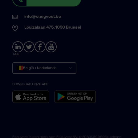
info@easyvest.be
Louizalaan 475, 1050 Brussel
TAAL
België › Nederlands
DOWNLOAD ONZE APP
Belgique › Français
Belgium › English
Easyvest is een merk van Easyvest NV, (n°0631.809.696), erkend