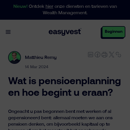
Nieuw!
Ontdek
hier
onze diensten en tarieven van
Wealth Management.
Open main menu
Beginnen
Matthieu Remy
Particulieren
14 Mar 2024
Wat is pensioenplanning
Business
en hoe begint u eraan?
Vermogensbeheer
Ongeacht u pas begonnen bent met werken of al
gepensioneerd bent: allemaal moeten we aan ons
pensioen denken, om bijvoorbeeld kapitaal op te