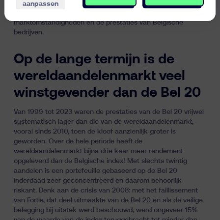
exacte gewicht van Belgische aandelen in de MSCI World-
aanpassen
index kan echter variëren, afhankelijk van
marktomstandigheden en de prestaties van Belgische
bedrijven.
Op de lange termijn is de
wereldaandelenmarkt veel
winstgevender dan de Bel 20
Van 1999 tot 2023 waren de prestaties van de Bel 20 vrijwel
systematisch lager dan die van de wereldaandelenmarkt,
vooral sinds 2010, toen de kloof aanzienlijk groter is
geworden. Over de hele periode heeft de
wereldaandelenmarkt bijna drie keer meer rendement
opgeleverd dan de Belgische index! Met slechts twintig
aandelen is een portefeuille gebaseerd op de Bel 20
inderdaad zeer geconcentreerd en daarom behoorlijk
riskant. Denk aan de crisis van 2008: met het faillissement
van Fortis, dat deel uitmaakte van de Bel 20 en als de veilige
belegging bij uitstek werd beschouwd, werd ongeveer 15%