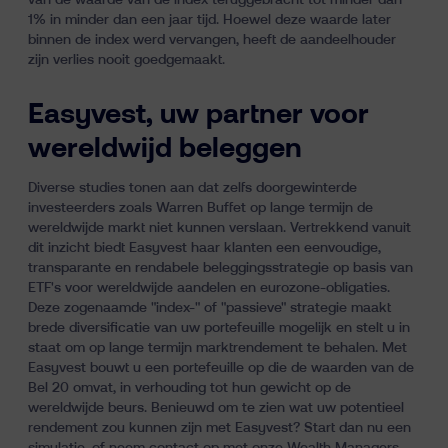
van de waarde van de index teruggebracht tot minder dan
1% in minder dan een jaar tijd. Hoewel deze waarde later
binnen de index werd vervangen, heeft de aandeelhouder
zijn verlies nooit goedgemaakt.
Easyvest, uw partner voor
wereldwijd beleggen
Diverse studies tonen aan dat
zelfs doorgewinterde
investeerders zoals Warren Buffet op lange termijn de
wereldwijde markt niet kunnen verslaan
. Vertrekkend vanuit
dit inzicht biedt Easyvest haar klanten een eenvoudige,
transparante en rendabele beleggingsstrategie op basis van
ETF's voor
wereldwijde aandelen
en
eurozone-obligaties
.
Deze zogenaamde "index-" of "passieve" strategie maakt
brede diversificatie van uw portefeuille mogelijk en stelt u in
staat om op lange termijn marktrendement te behalen. Met
Easyvest bouwt u een portefeuille op die de waarden van de
Bel 20 omvat, in verhouding tot hun gewicht op de
wereldwijde beurs. Benieuwd om te zien wat uw potentieel
rendement zou kunnen zijn met Easyvest? Start dan nu een