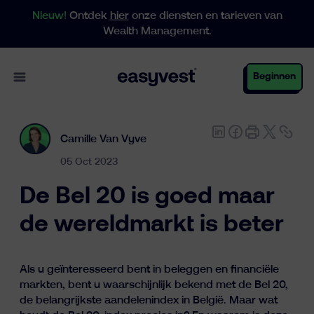
Nieuw!
Ontdek
hier
onze diensten en tarieven van
Wealth Management.
Open main menu
Beginnen
Camille Van Vyve
Particulieren
05 Oct 2023
De Bel 20 is goed maar
Business
de wereldmarkt is beter
Vermogensbeheer
Als u geïnteresseerd bent in beleggen en financiële
markten, bent u waarschijnlijk bekend met de Bel 20,
de belangrijkste aandelenindex in België. Maar wat