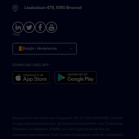
Louizalaan 475, 1050 Brussel
TAAL
België › Nederlands
DOWNLOAD ONZE APP
Belgique › Français
Belgium › English
Easyvest is een merk van Easyvest NV, (n°0631.809.696), erkend
en gereglementeerd door de Belgische Autoriteit voor Financiële
Diensten en Markten (FSMA) als vermogensbeheerder en
verzekeringsmakelaar, met maatschappelijke zetel te Louizalaan