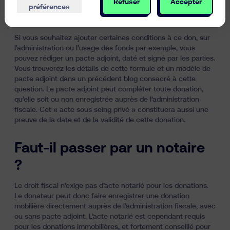
Refuser
Accepter
préférences
L'utilité d'un pacte adjoint
Si vous souhaitez ajouter certaines conditions à ce don, sur
l’administration ou l’usage des fonds par exemple, vous
pouvez rédiger un
pacte adjoint
, daté et signé par les parties.
Vous trouverez les détails de cette formule et un
modèle de
pacte adjoint
dans un précédent blog consacré à cette
question. Le pacte adjoint peut compléter toute donation,
qu’elle soit ou non enregistrée auprès de l’administration
fiscale. Cet « acte sous seing privé » constituera aussi une
preuve de la date et de la validité de cette donation.
Faut-il passer par un notaire
?
Le droit fiscal n’exige pas d’acte notarié pour les donations.
Le donateur peut donc faire enregistrer une donation
mobilière directement auprès de l’administration fiscale, avec
ou sans pacte adjoint. L’acte notarié est cependant requis
pour les donations immobilières, et fortement conseillé pour