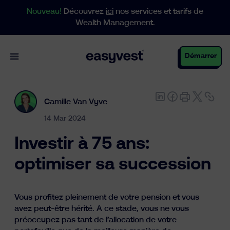
Nouveau!
Découvrez
ici
nos services et tarifs de
Wealth Management.
Open main menu
Démarrer
Camille Van Vyve
Particuliers
14 Mar 2024
Investir à 75 ans:
Entreprises
optimiser sa succession
Gestion de patrimoine
Vous profitez pleinement de votre pension et vous
avez peut-être hérité. A ce stade, vous ne vous
préoccupez pas tant de l’allocation de votre