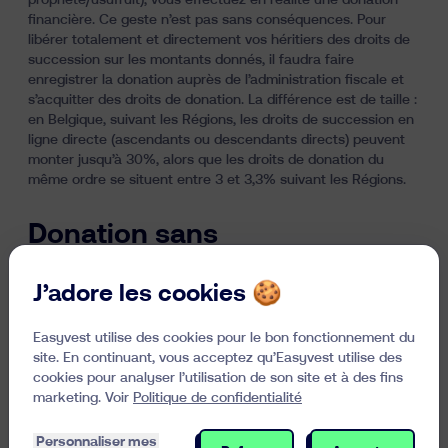
propriété/usufruit), vous effectuez en réalité une
donation
financière
. Ce geste n’est pas sans conséquences. Pour
libérer totalement et directement vos héritiers des droits de
succession sur les montants donnés, il faudra faire
enregistrer la donation auprès de l’administration fiscale et
s’acquitter des droits de donation. La différence est de taille :
en Belgique, suivant les Régions, les droits de succession en
ligne directe (ascendants ou descendants directs) peuvent
monter jusqu’à 30%, alors que les droits de donation du
même ordre se situent entre 3 et 3,3% suivant les Régions.
Donation sans
enregistrement
J’adore les cookies 🍪
Vous avez également la liberté de donner des sommes
d’argent à vos enfants sans faire enregistrer la donation ni
Easyvest utilise des cookies pour le bon fonctionnement du
être redevable de droits. Mais en cas de décès du donateur
site. En continuant, vous acceptez qu’Easyvest utilise des
dans les trois à cinq ans suivant le don (le délai varie suivant
cookies pour analyser l’utilisation de son site et à des fins
les Régions), les donataires seront redevables des droits de
marketing. Voir
Politique de confidentialité
succession sur les montants reçus. Il est donc utile
conserver une preuve de la date de la donation.
Personnaliser mes