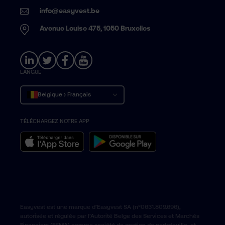
info@easyvest.be
Avenue Louise 475, 1050 Bruxelles
LANGUE
Belgique › Français
TÉLÉCHARGEZ NOTRE APP
België › Nederlands
Belgium › English
Easyvest est une marque d’Easyvest SA (n°0631.809.696),
autorisée et régulée par l’Autorité Belge des Services et Marchés