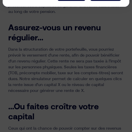
jusqu’à la fin de l’horizon d’investissement. Cela permettra de
préserver votre capital et de garantir une rente stable tout
au long de votre pension.
Assurez-vous un revenu
régulier…
Dans la structuration de votre portefeuille, vous pourriez
prévoir le versement d’une rente, afin de pouvoir bénéficier
d’un revenu régulier. Cette rente ne sera pas taxée à l’impôt
sur les personnes physiques.
Seules les taxes financières
(TOB, précompte mobilier, taxe sur les comptes-titres) seront
dues.
Notre simulateur
permet de calculer en quelques clics
la rente issue d’un capital X ou le niveau de capital
nécessaire pour générer une rente de X.
…Ou faites croître votre
capital
Ceux qui ont la chance de pouvoir compter sur des revenus