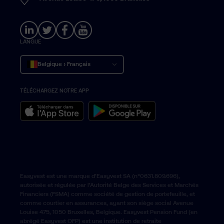
LANGUE
Belgique › Français
TÉLÉCHARGEZ NOTRE APP
België › Nederlands
Belgium › English
Easyvest est une marque d’Easyvest SA (n°0631.809.696),
autorisée et régulée par l’Autorité Belge des Services et Marchés
Financiers (FSMA) comme société de gestion de portefeuille, et
comme courtier en assurances, ayant son siège social Avenue
Louise 475, 1050 Bruxelles, Belgique. Easyvest Pension Fund (en
abrégé Easyvest OFP) est une institution de retraite