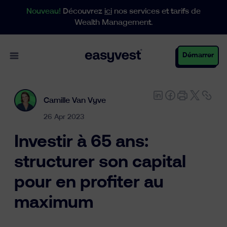
Nouveau!
Découvrez
ici
nos services et tarifs de
Wealth Management.
Open main menu
Démarrer
Camille Van Vyve
Particuliers
26 Apr 2023
Investir à 65 ans:
Entreprises
structurer son capital
pour en profiter au
Gestion de patrimoine
maximum